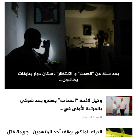
بعد سنة من “الصمت” و”الانتظار”.. سكان دوار بتاونات
يطالبون…
وكيل لائحة “الحمامة” بصفرو يعد شوكي
بالمرتبة الأولى في…
4 ساعات منذ
الدرك الملكي يوقف أحد المتهمين.. جريمة قتل