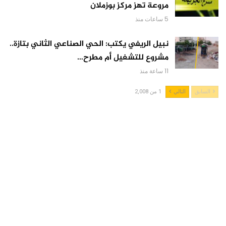
مروعة تهز مركز بوزملان
5 ساعات منذ
نبيل الريفي يكتب: الحي الصناعي الثاني بتازة..
مشروع للتشغيل أم مطرح…
11 ساعة منذ
السابق
التالي
1 من 2,008