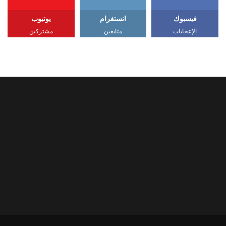
فيسبوك
انستغرام
يوتيوب
الإعجابات
متابعين
مشتركين