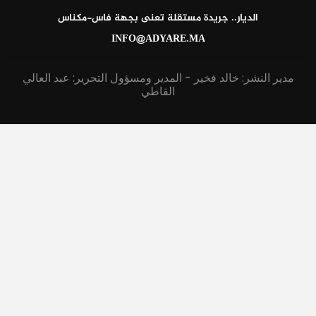
الديار.. جريدة مستقلة تعنى بجهة فاس-مكناس
INFO@ADYARE.MA
مدير النشر: خالد فخير - المدير ومسؤول التحرير: عبد العالي
القاطي