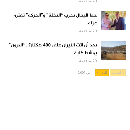
20 ساعة منذ
حط الرحال بحزب “النخلة” و”الحركة” تعتزم
عزله…
20 ساعة منذ
بعد أن أتت النيران على 400 هكتار؟.. “الدرون”
يمشط غابة…
20 ساعة منذ
السابق
التالي
1 من 2,007