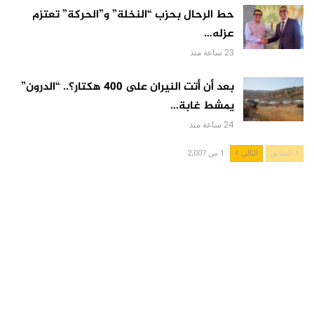
حط الرحال بحزب “النخلة” و”الحركة” تعتزم
عزله…
23 ساعة منذ
بعد أن أتت النيران على 400 هكتار؟.. “الدرون”
يمشط غابة…
24 ساعة منذ
السابق
التالي
1 من 2,007