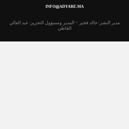
INFO@ADYARE.MA
مدير النشر: خالد فخير - المدير ومسؤول التحرير: عبد العالي
القاطي