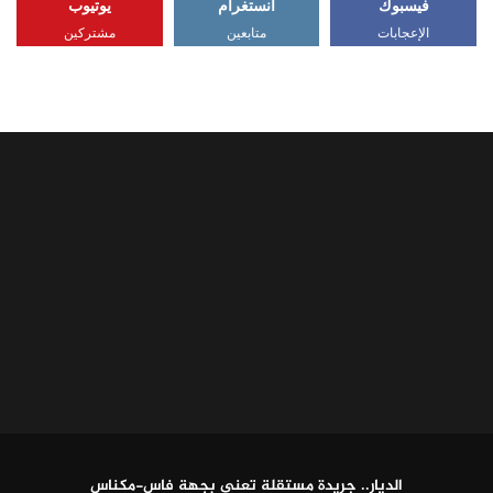
فيسبوك
انستغرام
يوتيوب
الإعجابات
متابعين
مشتركين
الديار.. جريدة مستقلة تعنى بجهة فاس-مكناس