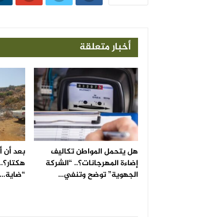
أخبار متعلقة
هل يتحمل المواطن تكاليف
إضاءة المهرجانات؟.. “الشركة
هكتار؟..
الجهوية” توضح وتنفي…
“ضاية…