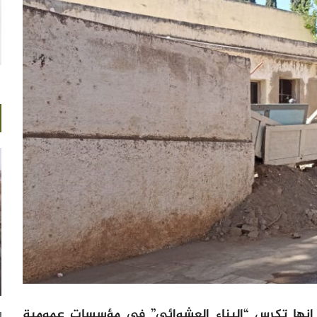
ر” إنها تكرس “البناء العشوائي” في مؤسسات عمومية