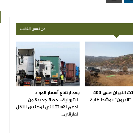
من نفس الكاتب
بعد أن أتت النيران على 400
بعد ارتفاع أسعار المواد
 “الدرون” يمشط غابة
البترولية.. حصة جديدة من
الدعم الاستثنائي لمهنيي النقل
الطرقي…