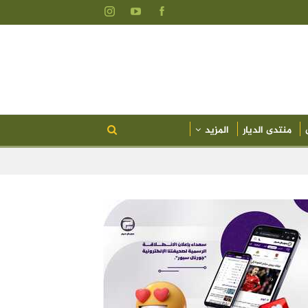
منتدى الديار
المزيد