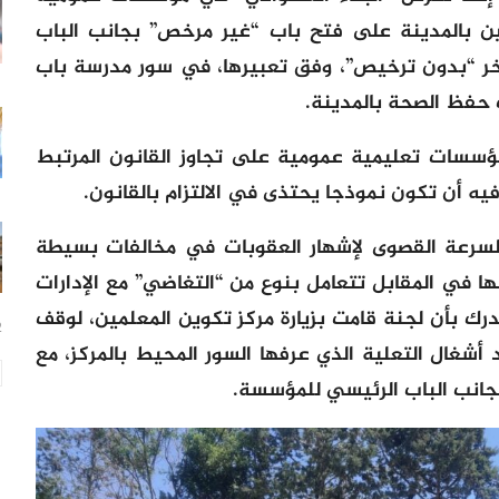
مين بالمدينة على فتح باب “غير مرخص” بجانب الباب
خر “بدون ترخيص”، وفق تعبيرها، في سور مدرسة باب
 حفظ الصحة بالمدينة.
مؤسسات تعليمية عمومية على تجاوز القانون المرتبط
فيه أن تكون نموذجا يحتذى في الالتزام بالقانون.
لسرعة القصوى لإشهار العقوبات في مخالفات بسيطة
نها في المقابل تتعامل بنوع من “التغاضي” مع الإدارات
رك بأن لجنة قامت بزيارة مركز تكوين المعلمين، لوقف
22
 أشغال التعلية الذي عرفها السور المحيط بالمركز، مع
 بجانب الباب الرئيسي للمؤسسة.