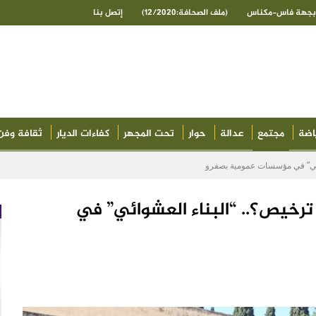
ى بجهة فاس-مكناس
(ملف الصحافة:12/2020)
إتصل بنا
اضة
مجتمع
عدالة
حوار
تحت المجهر
كفاءات الديار
ثقافة وفن
وائي” في مؤسسات عمومية بصفرو
 ترخيص؟.. “البناء العشوائي” في