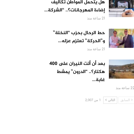
هل يتحمل المواطن تكاليف
إضاءة المهرجانات؟.. “الشركة…
21 ساعة منذ
حط الرحال بحزب “النخلة”
و”الحركة” تعتزم عزله…
21 ساعة منذ
بعد أن أتت النيران على 400
هكتار؟.. “الدرون” يمشط
غابة…
 ساعة منذ
السابق
التالي
1 من 2,007