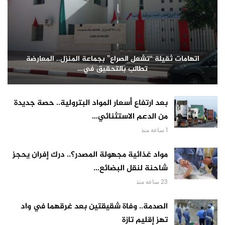
اتهامات ثقيلة “تشعل الصراع” بجماعة المنزل.. المعارضة
تطالب بالتحقيق في…
بعد ارتفاع أسعار المواد البترولية.. حصة جديدة
من الدعم الاستثنائي…
1 ساعة منذ
مواد غذائية مجهولة المصدر؟.. درك إفران يحجز
شاحنة لنقل البضائع…
23 ساعة منذ
الصدمة.. وفاة شقيقتين بعد غرقهما في واد
تهز إقليم تازة