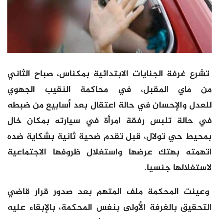
تشرع غرفة الجنايات الابتدائية بمكناس، صباح الثاني
من ماي المقبل، في محاكمة النقيب الجهوي
للعدل والإحسان في حالة اعتقال بعد أسابيع من ضبطه
في حالة تلبس رفقة امرأة في سيارته بمكان خال
بمحيط حي تولال، قبل تقدم ضحية ثانية بشكاية ضده
اتهمته بهتك عرضها واستغلال ظروفها الاجتماعية
لاستغلالها جنسيا.
وعينت المحكمة ملف المتهم بعد صدور قرار قاضي
التحقيق بالغرفة الأولى بنفس المحكمة، بالإبقاء عليه