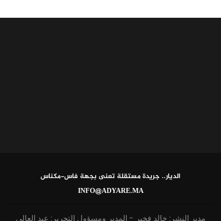
الديار.. جريدة مستقلة تعنى بجهة فاس-مكناس
INFO@ADYARE.MA
مدير النشر: خالد فخير - المدير ومسؤول التحرير: عبد العالي