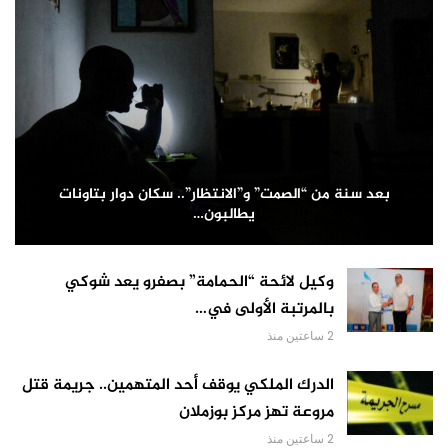
بعد سنة من “الصمت” و”الانتظار”.. سكان دوار بتاونات
يطالبون…
وكيل لائحة “الحمامة” بصفرو يعد شوكي
بالمرتبة الأولى في…
2 ساعتين منذ
الدرك الملكي يوقف أحد المتهمين.. جريمة قتل
مروعة تهز مركز بوزملان
2 ساعتين منذ