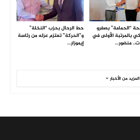
حة “الحمامة” بصفرو
حط الرحال بحزب “النخلة”
ي بالمرتبة الأولى في
و”الحركة” تعتزم عزله من رئاسة
ات.. منضور…
إيموزار…
المزيد من الأخبار