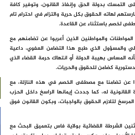
ى التمسك بدولة الحق وإنفاذ القانون، وتوفير كافة
ستهم لهاته الحقوق بكل حرية والتزام في احترام تام
صطفى لخصم باستثناء عن القاعدة.
المواطنات والمواطنين الذين أعربوا عن تضامنهم مع
لي والمسؤول الذي طبع هذا التضامن العفوي، داعية
ه المساس بهيبة الدولة أو انتهاك حرمة القضاء الذي
دستورية كضامن للحقوق والحريات.
ا عن تضامنا مع مصطفى الخصم في هذه النازلة، مع
القانونية له، كما جددت إيمانها الراسخ داخل الحزب
مرسخ لتلازم الحقوق بالواجبات، وبكون القانون فوق
اثنين الشرطة القضائية بولاية فاس بتعميق البحث مع