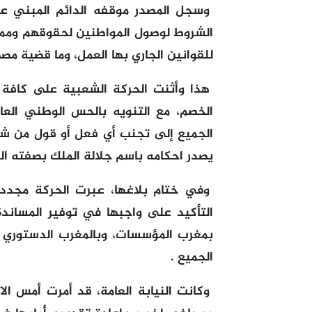
وسجل المصدر موقفه الدائم المبني عل
الشروط لوصول المواطنين لحقوقهم وممار
للقوانين الجاري بها العمل، وما قضية م
هذا وأثنت الحركة الشعبية على كافة 
الخصم، مع التنويه بالحس الوطني العا
الجميع إلى تجنب أي فعل أو قول من شأن
يصدر احكامه باسم جلالة الملك بصفته ال
وفي ختام بلاغها، عبرت الحركة مجدد
التأكيد على واجبها في توفير المساندة 
بمغرب المؤسسات، وبالمغرب الدستوري ال
الجميع .
وكانت النيابة العامة، قد أمرت أمس ال