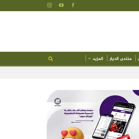
منتدى الديار
المزيد