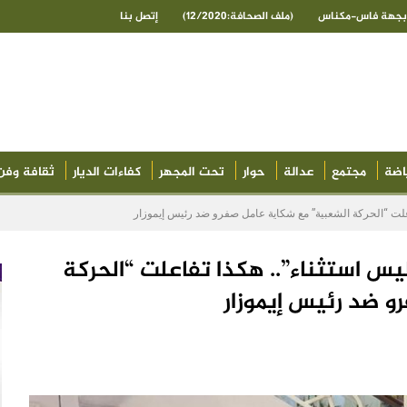
ى بجهة فاس-مكناس
(ملف الصحافة:12/2020)
إتصل بنا
اضة
مجتمع
عدالة
حوار
تحت المجهر
كفاءات الديار
ثقافة وفن
اعلت “الحركة الشعبية” مع شكاية عامل صفرو ضد رئيس إيموزار
يس استثناء”.. هكذا تفاعلت “الحركة
و ضد رئيس إيموزار