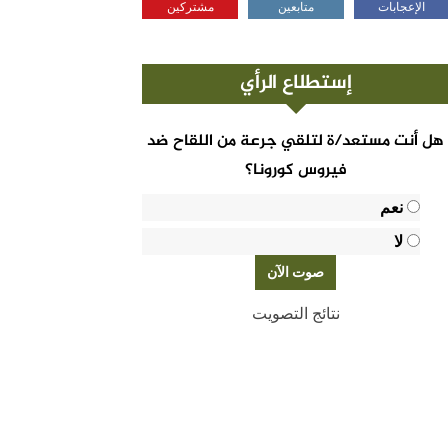
الإعجابات
متابعين
مشتركين
إستطلاع الرأي
هل أنت مستعد/ة لتلقي جرعة من اللقاح ضد
فيروس كورونا؟
نعم
لا
نتائج التصويت