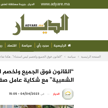
www.adyare.ma
الديار.. جريدة مستقلة تعن
الرئيسية
مجرد رأي
سياسة
اقتصاد
ري
الصفحة الرئيسية
سياسة
“القانون فوق الجميع ولخصم ليس استثناء”.. هكذا تف
“القانون فوق الجميع ولخصم ل
الشعبية” مع شكاية عامل صفر
الديار
في
04/04/2023 - 15:05