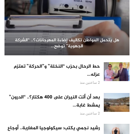
هل يتحمل المواطن تكاليف إضاءة المهرجانات؟.. “الشركة
الجهوية” توضح…
حط الرحال بحزب “النخلة” و”الحركة” تعتزم
عزله…
2 ساعتين منذ
بعد أن أتت النيران على 400 هكتار؟.. “الدرون”
يمشط غابة…
2 ساعتين منذ
رشيد نجمي يكتب: سيكولوجيا المغاربة.. أوجاع