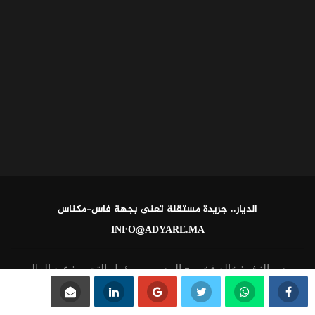
الديار.. جريدة مستقلة تعنى بجهة فاس-مكناس
INFO@ADYARE.MA
مدير النشر: خالد فخير - المدير ومسؤول التحرير: عبد العالي
القاطي