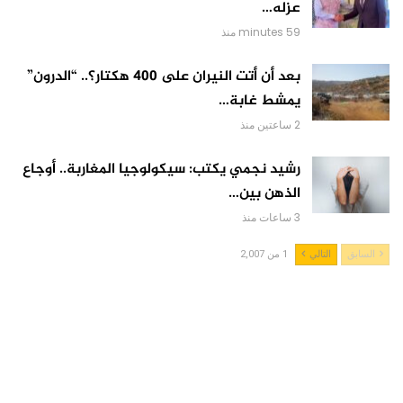
عزله…
59 minutes منذ
بعد أن أتت النيران على 400 هكتار؟.. “الدرون”
يمشط غابة…
2 ساعتين منذ
رشيد نجمي يكتب: سيكولوجيا المغاربة.. أوجاع
الذهن بين…
3 ساعات منذ
السابق
التالي
1 من 2,007