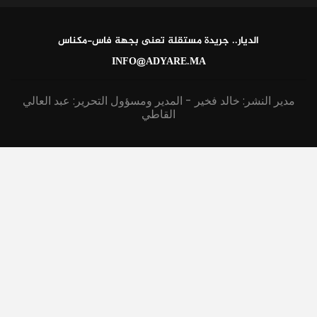
الديار.. جريدة مستقلة تعنى بجهة فاس-مكناس
INFO@ADYARE.MA
مدير النشر: خالد فخير - المدير ومسؤول التحرير: عبد العالي
القاطي