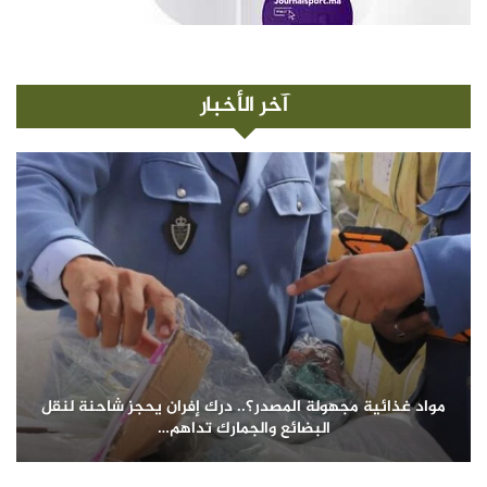
آخر الأخبار
مواد غذائية مجهولة المصدر؟.. درك إفران يحجز شاحنة لنقل
البضائع والجمارك تداهم…