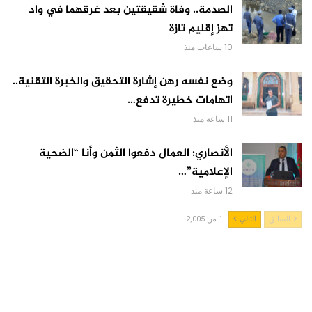
الصدمة.. وفاة شقيقتين بعد غرقهما في واد
تهز إقليم تازة
10 ساعات منذ
وضع نفسه رهن إشارة التحقيق والخبرة التقنية..
اتهامات خطيرة تدفع…
11 ساعة منذ
الأنصاري: العمال دفعوا الثمن وأنا “الضحية
الإعلامية”…
12 ساعة منذ
السابق
التالي
1 من 2,005