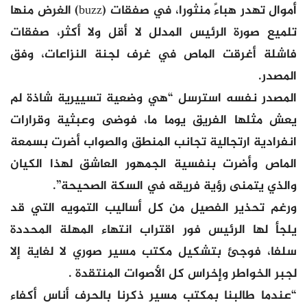
أموال تهدر هباءً منثورا، في صفقات (buzz) الغرض منها
تلميع صورة الرئيس المدلل لا أقل ولا أكثر، صفقات
فاشلة أغرقت الماص في غرف لجنة النزاعات، وفق
المصدر.
المصدر نفسه استرسل “هي وضعية تسييرية شاذة لم
يعش مثلها الفريق يوما ما، فوضى وعبثية وقرارات
انفرادية ارتجالية تجانب المنطق والصواب أضرت بسمعة
الماص وأضرت بنفسية الجمهور العاشق لهذا الكيان
والذي يتمنى رؤية فريقه في السكة الصحيحة”.
ورغم تحذير الفصيل من كل أساليب التمويه التي قد
يلجأ لها الرئيس فور اقتراب انتهاء المهلة المحددة
سلفا، فوجئ بتشكيل مكتب مسير صوري لا لغاية إلا
لجبر الخواطر وإخراس كل الأصوات المنتقدة .
“عندما طالبنا بمكتب مسير ذكرنا بالحرف أناس أكفاء