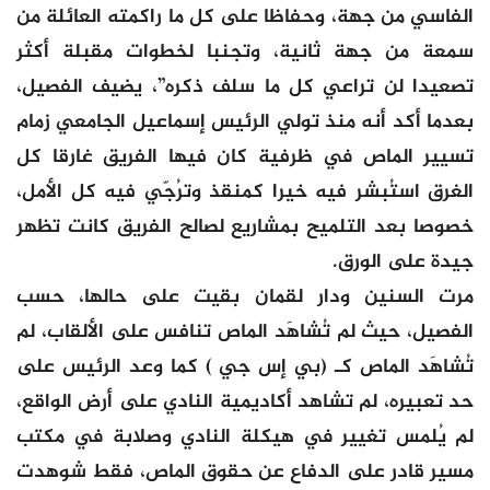
الفاسي من جهة، وحفاظا على كل ما راكمته العائلة من
سمعة من جهة ثانية، وتجنبا لخطوات مقبلة أكثر
تصعيدا لن تراعي كل ما سلف ذكره”، يضيف الفصيل،
بعدما أكد أنه منذ تولي الرئيس إسماعيل الجامعي زمام
تسيير الماص في ظرفية كان فيها الفريق غارقا كل
الغرق استُبشر فيه خيرا كمنقذ وترُجّي فيه كل الأمل،
خصوصا بعد التلميح بمشاريع لصالح الفريق كانت تظهر
جيدة على الورق.
مرت السنين ودار لقمان بقيت على حالها، حسب
الفصيل، حيث لم تُشاهَد الماص تنافس على الألقاب، لم
تُشاهَد الماص كـ (بي إس جي ) كما وعد الرئيس على
حد تعبيره، لم تشاهد أكاديمية النادي على أرض الواقع،
لم يُلمس تغيير في هيكلة النادي وصلابة في مكتب
مسير قادر على الدفاع عن حقوق الماص، فقط شوهدت