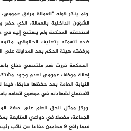
ولم ينكر قوله “العمالة مرفق عمومي،
الشؤون الداخلية بالعمالة، الذي حضر 
استدعته المحكمة ولم يستمع إليه في مر
ضده اتهمته بتعنيف الحقوقي، ملتمسا ض
ورفضته هيئة الحكم بعد المداولة على ال
المحكمة قررت ضم ملتمسي دفاع باسيد
إهانة موظف عمومي لعدم وجود مشتكي و
النيابة العامة بعد حفظها سابقا، فيما ل
الاستماع لشهادته في موضوع اتهامه باسي
وركز ممثل الحق العام على صفة ال
الجماعة، مفصلا في دواعي المتابعة بمخت
فيما رافع 9 محامين دفاعا عن نا