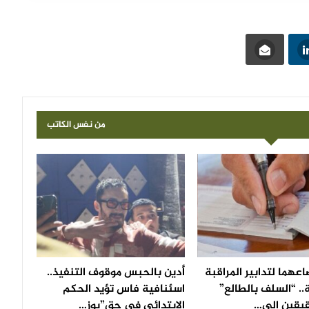
من نفس الكاتب
عهما لتدابير المراقبة
أدين بالحبس موقوف التنفيذ..
.. “السلف بالطالع”
اسئنافية فاس تؤيد الحكم
يقين إلى…
الابتدائي في حق”بوز…