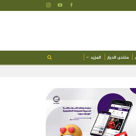
منتدى الديار
المزيد