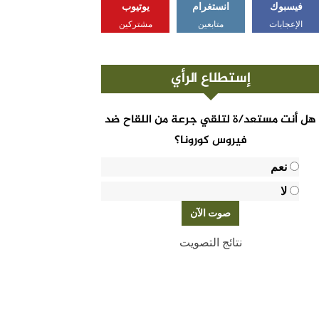
فيسبوك
انستغرام
يوتيوب
الإعجابات
متابعين
مشتركين
إستطلاع الرأي
هل أنت مستعد/ة لتلقي جرعة من اللقاح ضد
فيروس كورونا؟
نعم
لا
نتائج التصويت