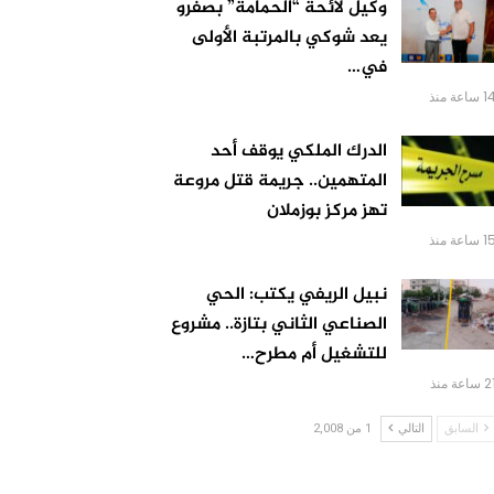
وكيل لائحة “الحمامة” بصفرو
يعد شوكي بالمرتبة الأولى
في…
 ساعة منذ
الدرك الملكي يوقف أحد
المتهمين.. جريمة قتل مروعة
تهز مركز بوزملان
 ساعة منذ
نبيل الريفي يكتب: الحي
الصناعي الثاني بتازة.. مشروع
للتشغيل أم مطرح…
 ساعة منذ
السابق
التالي
1 من 2,008