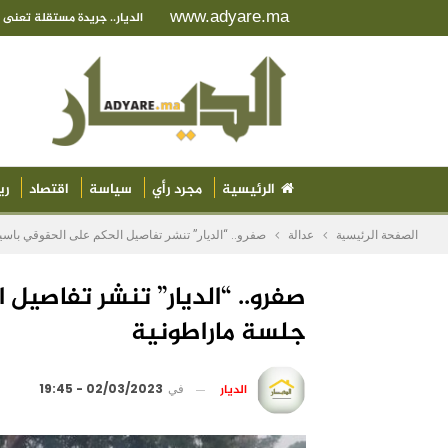
www.adyare.ma
الديار.. جريدة مستقلة تعن
الرئيسية
مجرد رأي
سياسة
اقتصاد
ري
الصفحة الرئيسية
عدالة
صفرو.. “الديار” تنشر تفاصيل الحكم على الحقوقي باسي
صفرو.. “الديار” تنشر تفاصيل
جلسة ماراطونية
الديار
في
02/03/2023 - 19:45