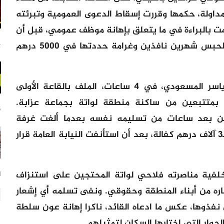
داولة، حكمها وقررت إسقاط الدعوى العمومية وتبرئته
ت بالبراءة في ما يتعلق بإهانة موظف عمومي، قبل أن
تدينه في باقي التهم المنسوبة إليه بالحبس شهرين نافذين وغرامة حددتها في 5000 درهم
14
وناقشت هيئة الحكم برئاسة القاضي ياسر المسعودي، في 4 ساعات، الملف بالقاعة الأولى
 بمتتبعين من ساكنة منطقة لواتة بجماعة عزابة.
15
ن بعد ساعات من تسليمه نفسه بعدما ألغت غرفة
المشورة باستئنافية فاس قرار تسريحه بـ3 آلاف درهم كفالة، بعد أن استأنفت النيابة العامة قرار
لفية مناصرته فلاحي لواتة المحتجين على استنزاف
21
تباره من أبناء المنطقة وحقوقي. ونفى تسلمه أي إشعار
 نفذوها، عكس ما ادعاه القائد، ناكرا إهانة عون سلطة
الحوار التي اختارها السكان لتمثيلهم.