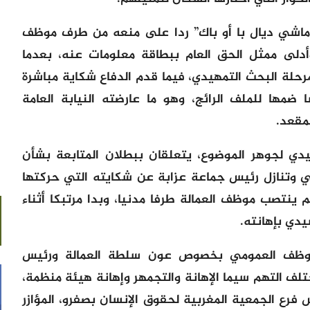
 ماشي ديال با أو باك” ردا على منعه من طرف موظف
وأدلى ممثل الحق العام ببطاقة معلومات عنه، بعدما
حلة البحث التمهيدي، فيما قدم الدفاع شكاية مباشرة
مها للملف الرائج، وهو ما عارضته النيابة العامة
مقعد.
ي لجوهر الموضوع، يتعلقان ببطلان المتابعة بشأن
تنازل رئيس جماعة عزابة عن شكايته التي حركتها
م ينتصب موظف العمالة طرفا مدنيا، وبدا مرتبكا أثناء
دي بإهانته.
موظف العمومي بخصوص عون سلطة العمالة ورئيس
لف التهم سيما الإهانة والتجمهر وإهانة هيئة منظمة،
ئب رئيس فرع الجمعية المغربية لحقوق الإنسان بصفرو، المؤازر