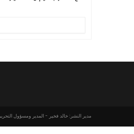
مدير النشر: خالد فخير - المدير ومسؤول التحرير