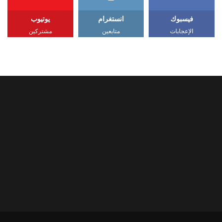
فيسبوك
انستغرام
يوتيوب
الإعجابات
متابعين
مشتركين