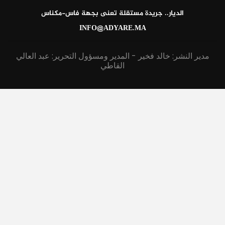
الديار.. جريدة مستقلة تعنى بجهة فاس-مكناس
INFO@ADYARE.MA
مدير النشر: خالد فخير - المدير ومسؤول التحرير: عبد العالي
القاطي