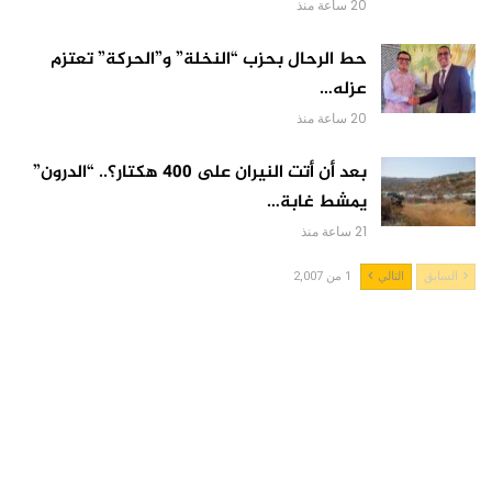
20 ساعة منذ
حط الرحال بحزب “النخلة” و”الحركة” تعتزم
عزله…
20 ساعة منذ
بعد أن أتت النيران على 400 هكتار؟.. “الدرون”
يمشط غابة…
21 ساعة منذ
السابق
التالي
1 من 2,007