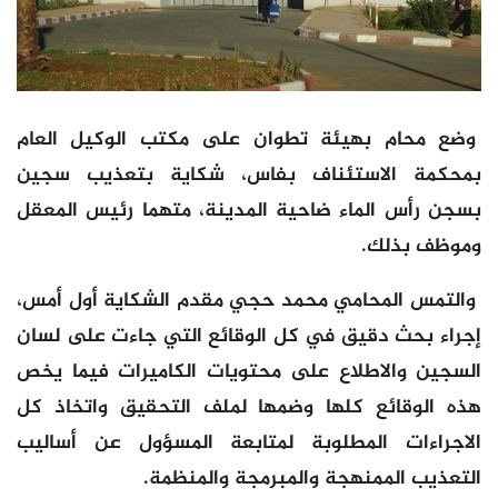
وضع محام بهيئة تطوان على مكتب الوكيل العام
بمحكمة الاستئناف بفاس، شكاية بتعذيب سجين
بسجن رأس الماء ضاحية المدينة، متهما رئيس المعقل
وموظف بذلك.
والتمس المحامي محمد حجي مقدم الشكاية أول أمس،
إجراء بحث دقيق في كل الوقائع التي جاءت على لسان
السجين والاطلاع على محتويات الكاميرات فيما يخص
هذه الوقائع كلها وضمها لملف التحقيق واتخاذ كل
الاجراءات المطلوبة لمتابعة المسؤول عن أساليب
التعذيب الممنهجة والمبرمجة والمنظمة.