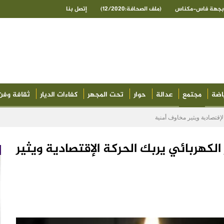
ى بجهة فاس-مكناس
(ملف الصحافة:12/2020)
إتصل بنا
اضة
مجتمع
عدالة
حوار
تحت المجهر
كفاءات الديار
ثقافة وفن
إقتصادية ويثير مخاوف أمنية
الكهربائي يربك الحركة الإقتصادية ويثير