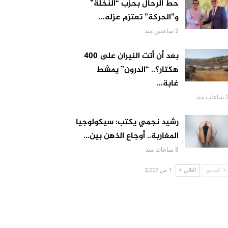
حط الرحال بحزب “النخلة”
و”الحركة” تعتزم عزله…
2 ساعتين منذ
بعد أن أتت النيران على 400
هكتار؟.. “الدرون” يمشط
غابة…
اعات منذ
رشيد نجمي يكتب: سيكولوجيا
المغاربة.. أوجاع الذهن بين…
3 ساعات منذ
السابق
التالي
1 من 2,007