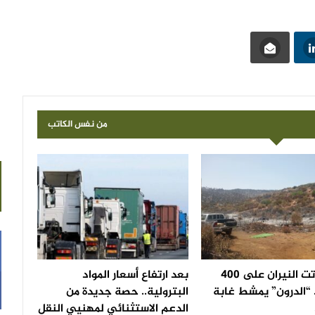
من نفس الكاتب
بعد أن أتت النيران على 400
بعد ارتفاع أسعار المواد
 “الدرون” يمشط غابة
البترولية.. حصة جديدة من
الدعم الاستثنائي لمهنيي النقل