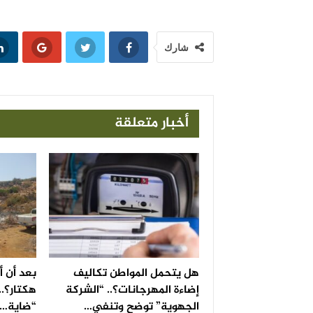
شارك
أخبار متعلقة
هل يتحمل المواطن تكاليف
إضاءة المهرجانات؟.. “الشركة
هكتار؟..
الجهوية” توضح وتنفي…
“ضاية…