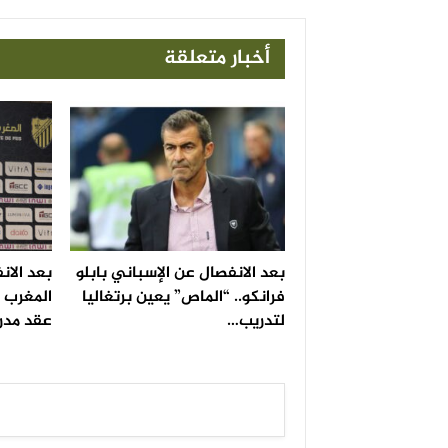
أخبار متعلقة
بعد الانفصال عن الإسباني بابلو
بعد الانف
فرانكو.. “الماص” يعين برتغاليا
المغرب ا
لتدريب…
عقد مدرب