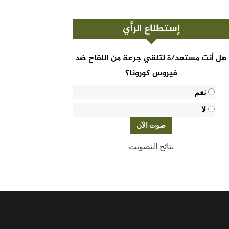
إستطلاع الرأي
هل أنت مستعد/ة لتلقي جرعة من اللقاح ضد
فيروس كورونا؟
نعم
لا
نتائج التصويت