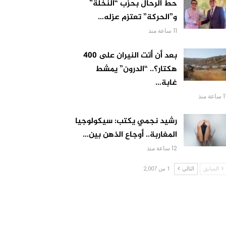
حط الرحال بحزب “النخلة”
و”الحركة” تعتزم عزله…
11 ساعة منذ
بعد أن أتت النيران على 400
هكتار؟.. “الدرون” يمشط
غابة…
ساعة منذ
رشيد نجمي يكتب: سيكولوجيا
المغاربة.. أوجاع الذهن بين…
12 ساعة منذ
السابق
التالي
1 من 2,007