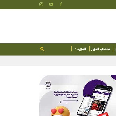
منتدى الديار
المزيد