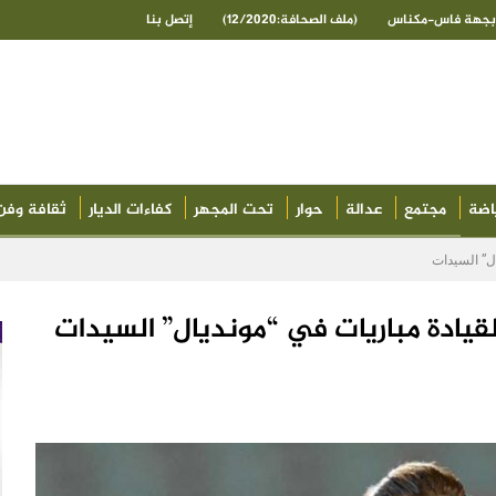
ى بجهة فاس-مكناس
(ملف الصحافة:12/2020)
إتصل بنا
اضة
مجتمع
عدالة
حوار
تحت المجهر
كفاءات الديار
ثقافة وفن
ال” السيدات
 لقيادة مباريات في “مونديال” السيدات