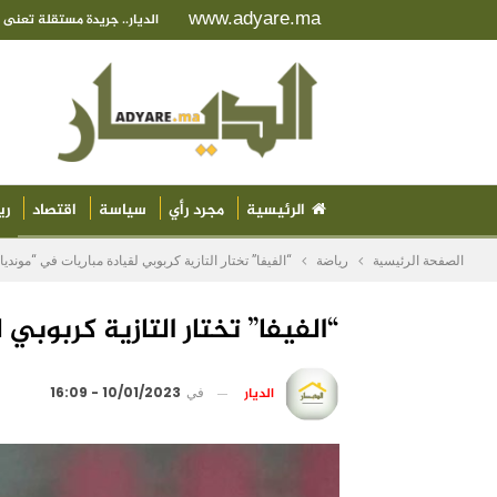
www.adyare.ma
الديار.. جريدة مستقلة تعن
الرئيسية
مجرد رأي
سياسة
اقتصاد
ري
الصفحة الرئيسية
رياضة
“الفيفا” تختار التازية كربوبي لقيادة مباريات في “موندي
“الفيفا” تختار التازية كربوبي
الديار
في
10/01/2023 - 16:09