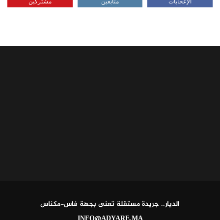
الإعجابات
متابعين
مشتركين
الديار.. جريدة مستقلة تعنى بجهة فاس-مكناس
INFO@ADYARE.MA