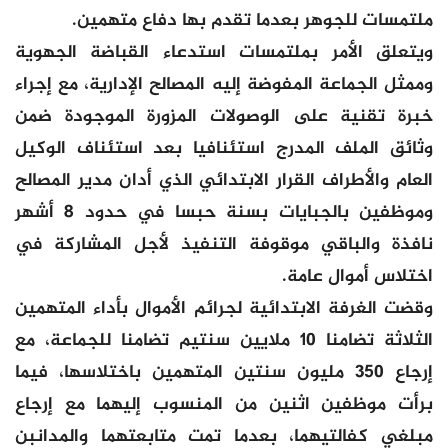
ملتمسات للجوهر بعدما تقدم بها دفاع متهمين.
ويتعلق الأمر بملتمسات استدعاء القباضة الجهوية
وممثل الجماعة المفوضة إليه المصالح الإدارية، مع إجراء
خبرة تقنية على الوصولات المزورة الموجودة ضمن
وثائق الملف المدرج استئنافيا بعد استئناف الوكيل
العام والأطراف القرار الابتدائي الذي أدان مدير المصالح
وموظفين بالجبايات بسنة حبسا في حدود 8 أشهر
نافذة والباقي موقوفة التنفيذ لأجل المشاركة في
اختلاس أموال عامة.
وقضت الغرفة الابتدائية لجرائم الأموال بأداء المتهمين
الثلاثة تضامنا 10 ملايين سنتيم تضامنا للجماعة، مع
إرجاع 350 مليون سنتين المتهمين باختلاسها، فيما
برأت موظفين اثنين من المنسوب إليهما مع إرجاع
مبلغي كفالتيهما، بعدما تمت متابعتهما والمدانبن