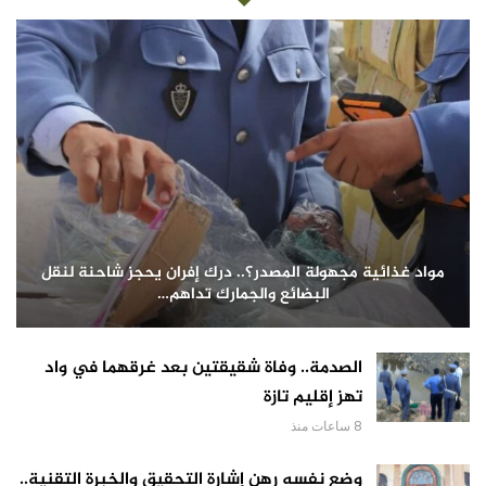
مواد غذائية مجهولة المصدر؟.. درك إفران يحجز شاحنة لنقل
البضائع والجمارك تداهم…
الصدمة.. وفاة شقيقتين بعد غرقهما في واد
تهز إقليم تازة
8 ساعات منذ
وضع نفسه رهن إشارة التحقيق والخبرة التقنية..