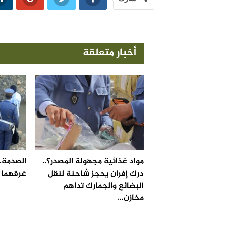
أخبار متعلقة
مواد غذائية مجهولة المصدر؟..
الصدمة..
درك إفران يحجز شاحنة لنقل
غرقهما ف
البضائع والجمارك تداهم
مخازن…