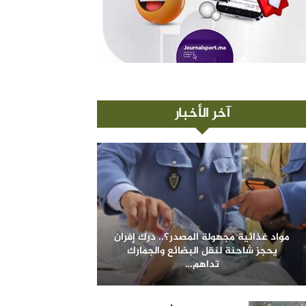
آخر الأخبار
مواد غذائية مجهولة المصدر؟.. درك إفران
يحجز شاحنة لنقل البضائع والجمارك
تداهم…