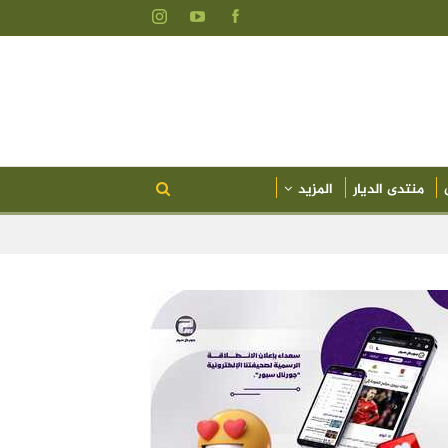
منتدى الديار
المزيد