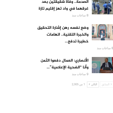
الصدمة.. وفاة شقيقتين بعد
غرقهما في واد تهز إقليم تازة
8 ساعات منذ
وضع نفسه رهن إشارة التحقيق
والخبرة التقنية.. اتهامات
خطيرة تدفع…
اعات منذ
الأنصاري: العمال دفعوا الثمن
وأنا “الضحية الإعلامية”…
9 ساعات منذ
السابق
التالي
1 من 2,005