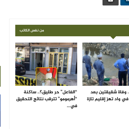
من نفس الكاتب
 وفاة شقيقتين بعد
“الفاعل” حر طليق؟.. ساكنة
ي واد تهز إقليم تازة
“أهرمومو” تترقب نتائج التحقيق
في…