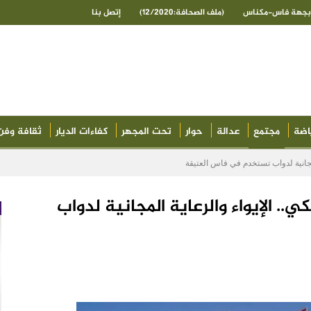
ى بجهة فاس-مكناس
(ملف الصحافة:12/2020)
إتصل بنا
اضة
مجتمع
عدالة
حوار
تحت المجهر
كفاءات الديار
ثقافة وفن
مجانية لدواب تستخدم في فاس العتيقة
. الإيواء والرعاية المجانية لدواب