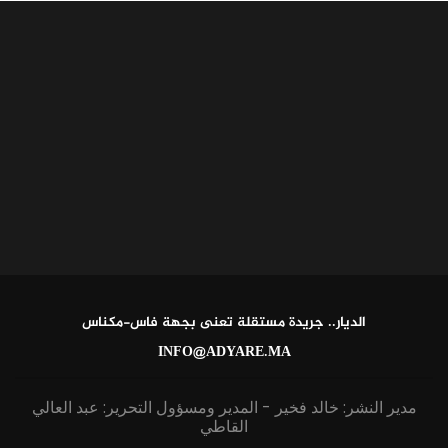
الديار.. جريدة مستقلة تعنى بجهة فاس-مكناس
INFO@ADYARE.MA
مدير النشر: خالد فخير - المدير ومسؤول التحرير: عبد العالي
القاطي