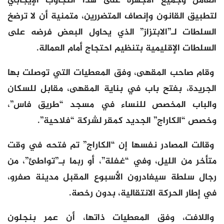
العامل وجميع الأجهزة على هذا التجاوب الإيجابي
لتطبيق القانون وإنصاف المتضررين، متمنية أن لا ترضخ
السلطات لـ”الابتزاز” الذي يحاول البعض فرضه على
السلطات الإقليمية بتنظيم احتجاج أمام العمالة.
وقام صاحب المقهى، وفق المعطيات التي توصلت بها
الجريدة، بفتح باب في بناية المقهى، مقابل للسكان
والباب المخصص للنساء في مسجد “طريق فاس”،
وخصص “الكاراج” الجديد كمقر لشركة “فلاحية”.
وقالت المصادر نفسها إن “الكاراج” تم فتحه في وقت
متأخر من الليل، وفي “غفلة”، أو ربما بـ”تواطئ”، من
رجال سلطة سيغادرون الأسبوع المقبل مدينة صفرو،
في إطار الحركة الانتقالية، بدون رخصة.
واللافت، وفق المعطيات ذاتها، أن عمر بنجلون