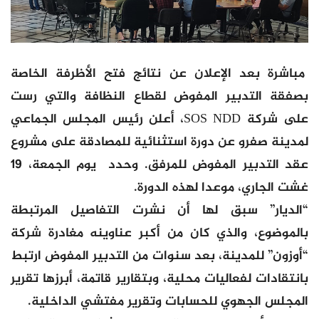
مباشرة بعد الإعلان عن نتائج فتح الأظرفة الخاصة
بصفقة التدبير المفوض لقطاع النظافة والتي رست
على شركة SOS NDD، أعلن رئيس المجلس الجماعي
لمدينة صفرو عن دورة استثنائية للمصادقة على مشروع
عقد التدبير المفوض للمرفق. وحدد يوم الجمعة، 19
غشت الجاري، موعدا لهذه الدورة.
“الديار” سبق لها أن نشرت التفاصيل المرتبطة
بالموضوع، والذي كان من أكبر عناوينه مغادرة شركة
“أوزون” للمدينة، بعد سنوات من التدبير المفوض ارتبط
بانتقادات لفعاليات محلية، وبتقارير قاتمة، أبرزها تقرير
المجلس الجهوي للحسابات وتقرير مفتشي الداخلية.