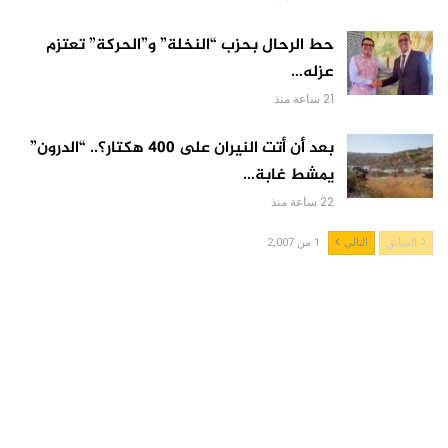
حط الرحال بحزب “النخلة” و”الحركة” تعتزم
عزله…
21 ساعة منذ
بعد أن أتت النيران على 400 هكتار؟.. “الدرون”
يمشط غابة…
22 ساعة منذ
السابق
التالي
1 من 2,007