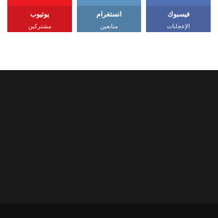
فيسبوك
انستغرام
يوتيوب
الإعجابات
متابعين
مشتركين