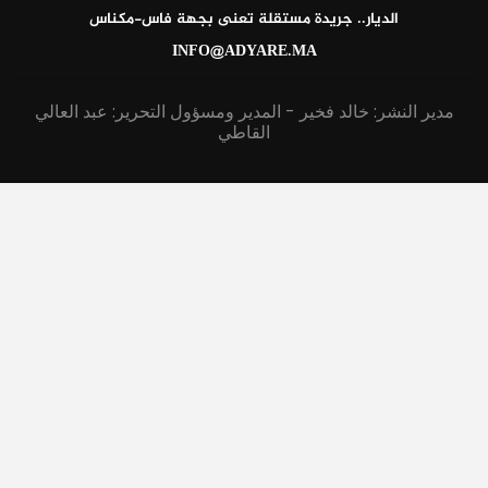
الديار.. جريدة مستقلة تعنى بجهة فاس-مكناس
INFO@ADYARE.MA
مدير النشر: خالد فخير - المدير ومسؤول التحرير: عبد العالي
القاطي