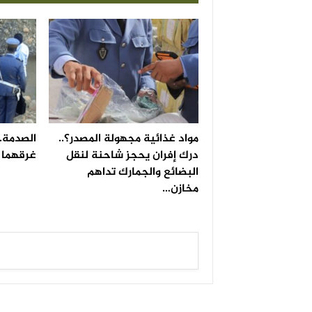
مواد غذائية مجهولة المصدر؟..
الصدمة..
درك إفران يحجز شاحنة لنقل
غرقهما ف
البضائع والجمارك تداهم
مخازن…