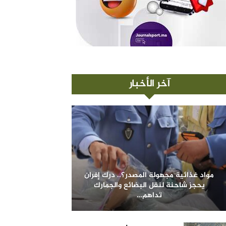
آخر الأخبار
مواد غذائية مجهولة المصدر؟.. درك إفران
يحجز شاحنة لنقل البضائع والجمارك
تداهم…