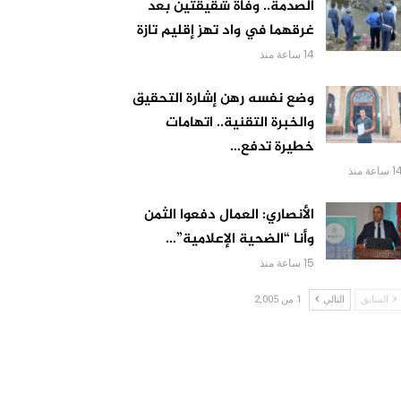
الصدمة.. وفاة شقيقتين بعد
غرقهما في واد تهز إقليم تازة
14 ساعة منذ
وضع نفسه رهن إشارة التحقيق
والخبرة التقنية.. اتهامات
خطيرة تدفع…
 ساعة منذ
الأنصاري: العمال دفعوا الثمن
وأنا “الضحية الإعلامية”…
15 ساعة منذ
السابق
التالي
1 من 2,005