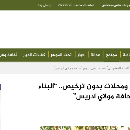
ى بجهة فاس-مكناس
(ملف الصحافة:12/2020)
إتصل بنا
اضة
مجتمع
عدالة
حوار
تحت المجهر
كفاءات الديار
ثقافة وفن
“البناء العشوائي” يضرب في سوق “حافة مولاي ادريس”
 ومحلات بدون ترخيص.. “البناء
فة مولاي ادريس”