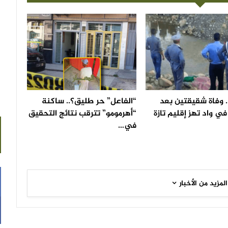
 وفاة شقيقتين بعد
“الفاعل” حر طليق؟.. ساكنة
ي واد تهز إقليم تازة
“أهرمومو” تترقب نتائج التحقيق
في…
المزيد من الأخبار