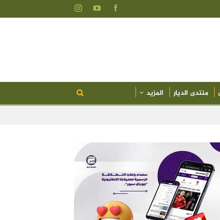
منتدى الديار
المزيد