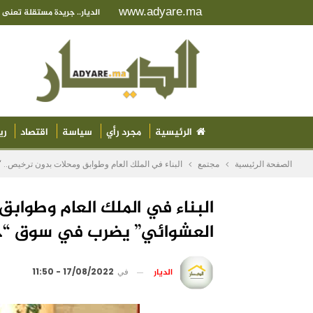
www.adyare.ma
الديار.. جريدة مستقلة تعن
الرئيسية
مجرد رأي
سياسة
اقتصاد
ري
الصفحة الرئيسية
مجتمع
البناء في الملك العام وطوابق ومحلات بدون ترخيص.. 
البناء في الملك العام وطوابق
العشوائي” يضرب في سوق “حا
الديار
في
17/08/2022 - 11:50