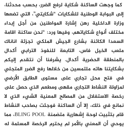
كما وجهت الساكنة شكاية لرفع الضرر، بحسب محدثنا،
إلى البوابة الوطنية للشكايات “شكايتي”، التي تضعها
وزارة الداخلية رهن إشارة المواطنين من أجل إبداء
مختلف أنواع شكاياتهم، وفيها ورد: “نحن ساكنة اقامة
السعدا الكائنة بشارع الجيش الملكي تجزئة اناناك
ملعب الخيل فاس، التابعة للنفوذ الترابي أكدال
بالمنطقة الحضرية أكدال. يشرفنا أن نتقدم إليكم
بشكايتنا هاته ملتمسين من خلالها رفع الضرر المتجلي
في فتح محل تجاري على مستوى الطابق الأرضي
لمزاولة النشاط التجاري مقهى ومطعم الذي حصل على
رخصة الاستغلال من المصالح المعنية الشيء الذي لا
نمانع في ذلك، إلا أن الساكنة فوجئت بصاحب النشاط
قام بتثبيت لوحة إشهارية متضمنة BLING POOL، مما
يوحي أن المعني بالأمر لم يحترم الرخصة المسلمة له