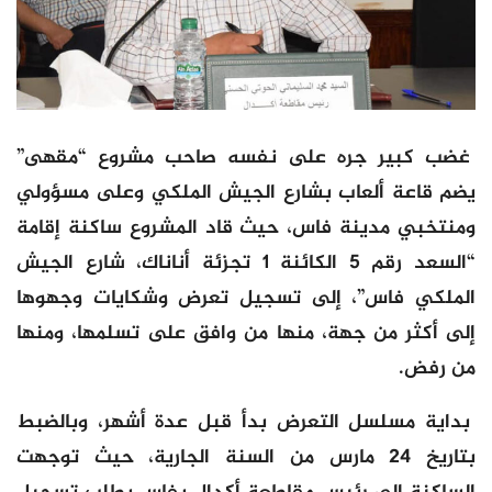
غضب كبير جره على نفسه صاحب مشروع “مقهى”
يضم قاعة ألعاب بشارع الجيش الملكي وعلى مسؤولي
ومنتخبي مدينة فاس، حيث قاد المشروع ساكنة إقامة
“السعد رقم 5 الكائنة 1 تجزئة أناناك، شارع الجيش
الملكي فاس”، إلى تسجيل تعرض وشكايات وجهوها
إلى أكثر من جهة، منها من وافق على تسلمها، ومنها
من رفض.
بداية مسلسل التعرض بدأ قبل عدة أشهر، وبالضبط
بتاريخ 24 مارس من السنة الجارية، حيث توجهت