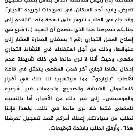
الساكنة إلى رئيس مقاطعة أكدال بفاس بطلب تسجيل
تعرض، يفيد أحد السكان، في تصريحات لجريدة “الديار”.
وقد جاء في الطلب، نتوفر على نسخة منه: “نتقدم إلى
جنابكم بتعرضنا هذا الذي يتضمن أن السيد (..) شرع في
إصلاح المحل التجاري رقم 1 بسفلي العمارة المشار إلى
عنوانها، وذلك من أجل استغلاله في النشاط التجاري
مقهى، وحيث أننا لا نرى مانعا في ذلك شريطة عدم
إدخال نشاط تجاري آخر ضمن المقهى يتمثل في قاعة
الألعاب “بلياردو”، مما سيتسبب لنا ذلك في أضرار
كاستعمال الشيشة والضجيج وتجمعات غير شرعية
والموسيقى.. إلى غير ذلك من الأضرار، أما بالنسبة
للمقهى فقط فلا نرى مانعا في ذلك.. ولهذا فإننا
نطلب من سيادتكم إعطاء أمركم قصد تسجيل تعرضنا
هذا”. وأرفق الطلب بلائحة توقيعات.