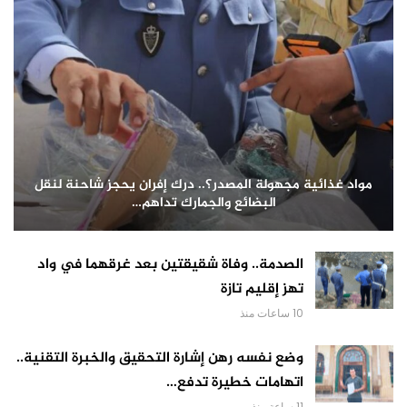
مواد غذائية مجهولة المصدر؟.. درك إفران يحجز شاحنة لنقل
البضائع والجمارك تداهم…
الصدمة.. وفاة شقيقتين بعد غرقهما في واد
تهز إقليم تازة
10 ساعات منذ
وضع نفسه رهن إشارة التحقيق والخبرة التقنية..
اتهامات خطيرة تدفع…
11 ساعة منذ