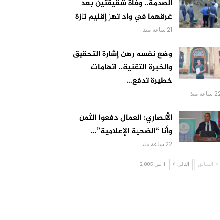
الصدمة.. وفاة شقيقتين بعد
غرقهما في واد تهز إقليم تازة
21 ساعة منذ
وضع نفسه رهن إشارة التحقيق
والخبرة التقنية.. اتهامات
خطيرة تدفع…
 ساعة منذ
الأنصاري: العمال دفعوا الثمن
وأنا “الضحية الإعلامية”…
22 ساعة منذ
السابق
التالي
1 من 2,005