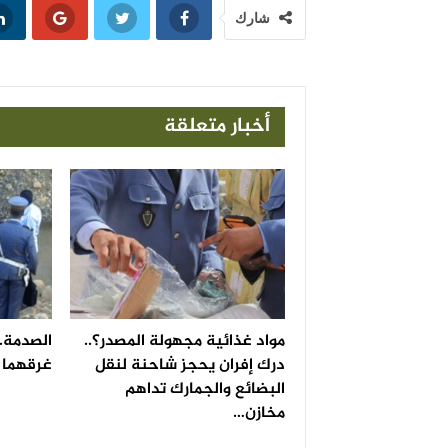
شارك
أخبار متعلقة
مواد غذائية مجهولة المصدر؟..
الصدمة..
درك إفران يحجز شاحنة لنقل
غرقهما ف
البضائع والجمارك تداهم
مخازن…