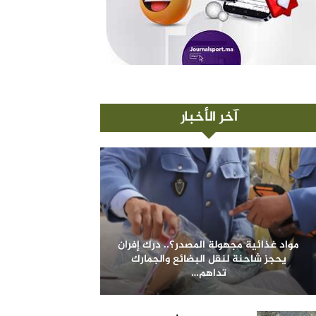
آخر الأخبار
مواد غذائية مجهولة المصدر؟.. درك إفران
يحجز شاحنة لنقل البضائع والجمارك
تداهم…