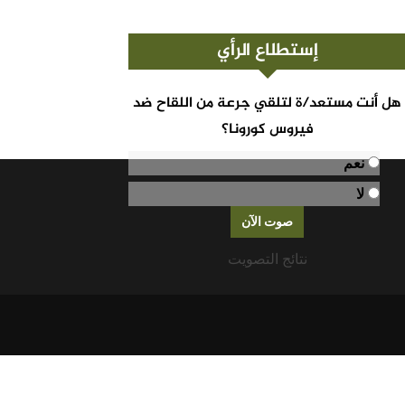
إستطلاع الرأي
هل أنت مستعد/ة لتلقي جرعة من اللقاح ضد
فيروس كورونا؟
نعم
لا
نتائج التصويت