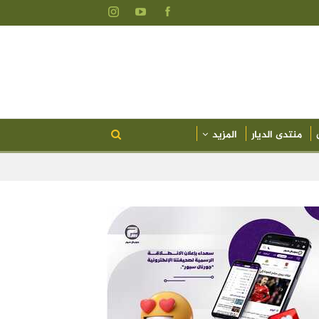
منتدى الديار
المزيد