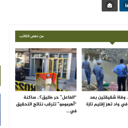
من نفس الكاتب
 وفاة شقيقتين بعد
“الفاعل” حر طليق؟.. ساكنة
ي واد تهز إقليم تازة
“أهرمومو” تترقب نتائج التحقيق
في…