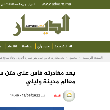
www.adyare.ma
الديار.. جريدة مستقلة تعن
الرئيسية
مجرد رأي
سياسة
اقتصاد
ري
الصفحة الرئيسية
مجتمع
بعد مغادرته فاس على متن سيارة أجرة… وفاة سائح هول
بعد مغادرته فاس على متن سي
معالم مدينة وليلي
الديار
في
13/06/2022 - 14:49