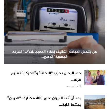
هل يتحمل المواطن تكاليف إضاءة المهرجانات؟.. “الشركة
الجهوية” توضح…
حط الرحال بحزب “النخلة” و”الحركة” تعتزم
عزله…
12 ساعة منذ
بعد أن أتت النيران على 400 هكتار؟.. “الدرون”
يمشط غابة…