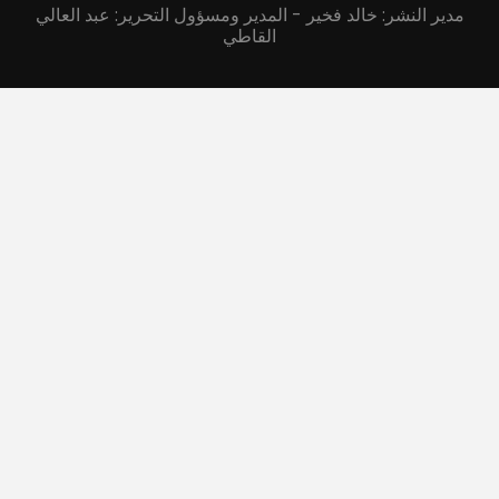
مدير النشر: خالد فخير - المدير ومسؤول التحرير: عبد العالي
القاطي