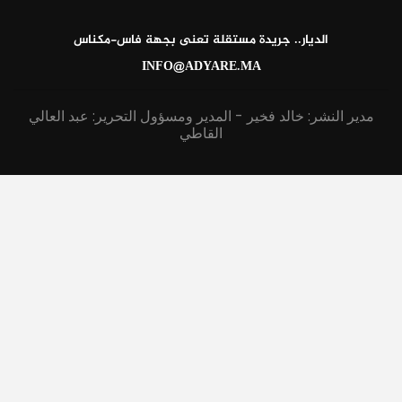
الديار.. جريدة مستقلة تعنى بجهة فاس-مكناس
INFO@ADYARE.MA
مدير النشر: خالد فخير - المدير ومسؤول التحرير: عبد العالي
القاطي