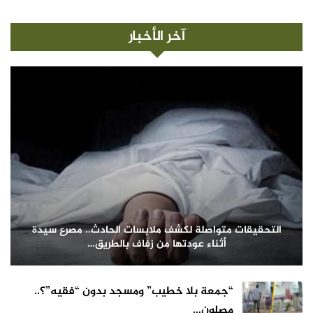
آخر الأخبار
التحقيقات متواصلة لكشف ملابسات الحادث.. مصرع سيدة
أثناء عودتها من زفاف بالطريق…
“جمعة بلا خطيب” ومسجد بدون “فقيه”؟..
مصلون…