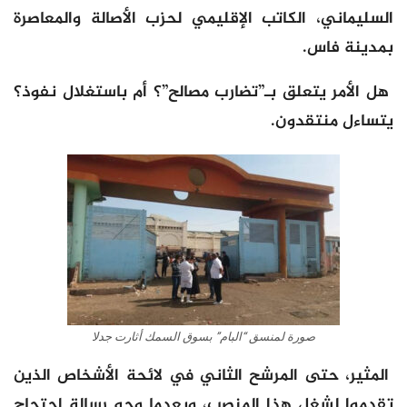
السليماني، الكاتب الإقليمي لحزب الأصالة والمعاصرة
بمدينة فاس.
هل الأمر يتعلق بـ”تضارب مصالح”؟ أم باستغلال نفوذ؟
يتساءل منتقدون.
صورة لمنسق “البام” بسوق السمك أثارت جدلا
المثير، حتى المرشح الثاني في لائحة الأشخاص الذين
تقدموا لشغل هذا المنصب، وبعدما وجه رسالة احتجاج