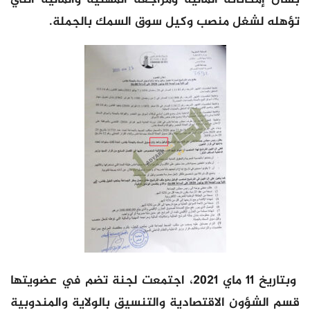
تؤهله لشغل منصب وكيل سوق السمك بالجملة.
وبتاريخ 11 ماي 2021، اجتمعت لجنة تضم في عضويتها
قسم الشؤون الاقتصادية والتنسيق بالولاية والمندوبية