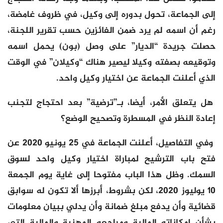
إلى الجماعة، تحول بدوره إلى وكيل، في ظروف غامضة،
رغم أن اسمه لم يرد ضمن الفائزين حسب تقرير اللجنة،
حصلت جريدة “الديار” على وصل (بون) يحمل اسمه
وتوقيعه بصفته وكيلا ليصير هناك “وكيلان” في الوقت
الذي أعلنت الجماعة عن اختيار وكيل واحد.
هل يتعلق الأمر، أيضا، بـ”ترضية” بعد احتجاج لتجنب
إعادة النظر في المسطرة وتصحيح الوضع؟
وفي التفاصيل، أعلنت الجماعة في 25 يونيو 2020 عن
فتح باب الترشيح لمباراة اختيار وكيل واحد لسوق
السمك. وظل هذا الباب مفتوحا إلى غاية يوم الجمعة
10 يوليوز 2020، لكن بشروط، أبرزها ألا تكون له سوابق
قضائية وأن يدفع مبلغ ضمانة وأن يدلي ببيان معلومات
بشأن إمكاناته المالية ومراجعه المهنية والمالية التي