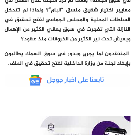
في سوق الجملة؟ ولماذا لم ترد اللجنة على الطعن في
معايير اختيار شقيق منسق “البام”؟ ولماذا لم تتدخل
السلطات المحلية والمجلس الجماعي لفتح تحقيق في
النازلة التي تفجرت في سوق يعاني الكثير من الإهمال
ويعيش تحت نير الكثير من الخروقات منذ عقود؟
المنتقدون لما يجري ويدور في سوق السمك يطالبون
بإيفاد لجنة من وزارة الداخلية لفتح تحقيق في الملف.