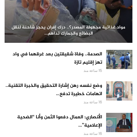
مواد غذائية مجهولة المصدر؟.. درك إفران يحجز شاحنة لنقل
البضائع والجمارك تداهم…
الصدمة.. وفاة شقيقتين بعد غرقهما في واد
تهز إقليم تازة
15 ساعة منذ
وضع نفسه رهن إشارة التحقيق والخبرة التقنية..
اتهامات خطيرة تدفع…
16 ساعة منذ
الأنصاري: العمال دفعوا الثمن وأنا “الضحية
الإعلامية”…
16 ساعة منذ