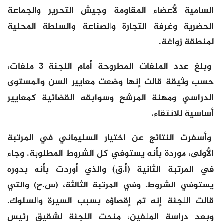
السامية لأعضاء المقاومة وجيش التحرير والجماعة
الحضرية وغرفة التجارة والصناعة والسلطة المحلية
لمنطقة زواغة.
وبلغ عدد الملفات المطروحة أمام اللجنة 3 ملفات،
حسب وثيقة قالت إنها وضعت معايير السن والمستوى
الدراسي ومهنة المرشح وسوابقه القضائية كمعايير
أساسية للانتقاء.
وأسفرت النتائج عن اختيار السليماني في المرتبة
الأولى، موردة بأنه يستوفي كل الشروط المطلوبة. وجاء
في المرتبة الثانية (أ.ق) والذي أوردت بأنه بدوره
يستوفي الشروط. وفي المرتبة الثالثة، (س.ح) والتي
قالت اللجنة إنه تم إقصاؤه بسبب السيرة والسلوك.
وبعد دراسة الملفين، منحت اللجنة لشقيق رئيس