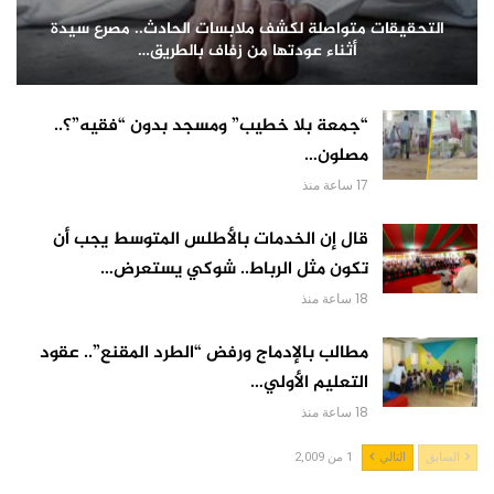
التحقيقات متواصلة لكشف ملابسات الحادث.. مصرع سيدة
أثناء عودتها من زفاف بالطريق…
“جمعة بلا خطيب” ومسجد بدون “فقيه”؟..
مصلون…
17 ساعة منذ
قال إن الخدمات بالأطلس المتوسط يجب أن
تكون مثل الرباط.. شوكي يستعرض…
18 ساعة منذ
مطالب بالإدماج ورفض “الطرد المقنع”.. عقود
التعليم الأولي…
18 ساعة منذ
السابق
التالي
1 من 2,009