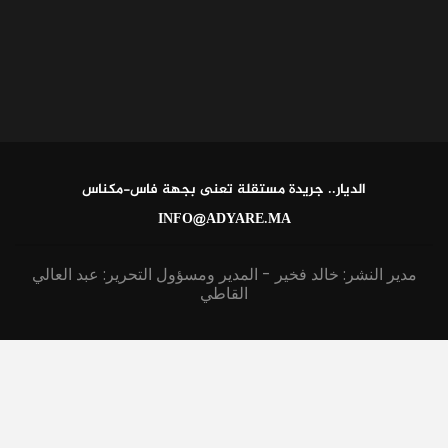
الديار.. جريدة مستقلة تعنى بجهة فاس-مكناس
INFO@ADYARE.MA
مدير النشر: خالد فخير - المدير ومسؤول التحرير: عبد العالي
القاطي