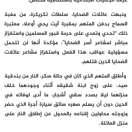
غرفة الجنايات الابتدائية باستئنافية مكناس.
ونبهت عائلات الضحايا، سلطات تكريكرة، من مغبة
السماح بدفن المتهم بمقبرة آيت يحي أوعلا، معتبرة
ذلك “تحدي وتعدي على حرمة قبور المسلمين واستفزاز
مباشر لمشاعر أسر الضحايا”، مؤكدة أنها لن تتحمل
مسؤولية عواقب هذا الفعل واستفزاز مشاعر عائلات
الضحايا الذين قتلهم.
وأطلق المتهم الذي كان في حالة سكر، النار من بندقية
صيد، على زوج ابنة شقيقه أثناء وجودهما خلف
منزلهما ليلا بصدد سقي أشجار، ما أدى لوفاته في
الحين دون أن يسلم صهره سائق سيارة أجرة الذي حضر
وزوجته محاولين إقناعه بالعدول عن إطلاق النار على
منزل العائلة.