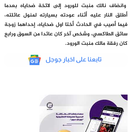
وانضاف نالك منبت للورود إلى لائخة ضحاياه بعدما
أطلق النار عليه أثناء عودته بسيارته لمنول عائلته،
فيما أصيب في الحادث أختا اول ضحاياه، إحداهما زوجة
سائق الطاكسي، وشخص آخر كان عائدا من السوق ورابع
كان رفقة مالك منبت الورود.