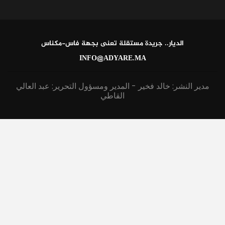
الديار.. جريدة مستقلة تعنى بجهة فاس-مكناس
INFO@ADYARE.MA
مدير النشر: خالد فخير - المدير ومسؤول التحرير: عبد العالي
القاطي