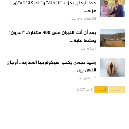
حط الرحال بحزب “النخلة” و”الحركة” تعتزم
عزله…
36 minutes منذ
بعد أن أتت النيران على 400 هكتار؟.. “الدرون”
يمشط غابة…
1 ساعة منذ
رشيد نجمي يكتب: سيكولوجيا المغاربة.. أوجاع
الذهن بين…
2 ساعتين منذ
السابق
التالي
1 من 2,007