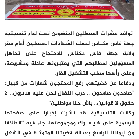
توافد عشرات المعطلين المنضوين تحت لواء تنسيقية
جهة فاس مكناس لحملة الشهادات المعطلين أمام مقر
ولاية جهة فاس مكناس للاحتجاج على تجاهل
المسؤولين لمطالبهم التي يعتبرونها عادلة ومشروعة،
وعلى رأسها مطلب التشغيل القار.
ودفاعا عن قضيتهم، رفع المحتجون شعارات من قبيل:
“صامدون صامدون .. درب النضال نحن عليه سائرون.. لا
حقوق لا قوانين.. باش حنا مواطنين”
وكانت التنسيقية قد نشرت إخبارا على صفحتها
الرسمية على فايسبوك ومجموعتها، جاء فيه “انطلاقا
من إيماننا الراسخ بعدالة قضيتنا المتمثلة في الشغل