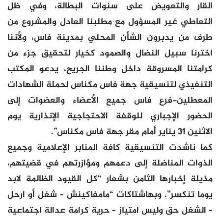
القار والتعويض على سنوات البطالة، وفي ظل
التعاطي غير المسؤول مع مطلبنا العادل والمشروع من
طرف من يدبرون الشأن المحلي بمدينة فاس، ولأننا
اخترنا سبيل النضال والصمود كخيار لتحقيق جزء من
كرامتنا المسروقة داخل وطننا الجريح، يدعو المكتب
التنفيذي لتنسيقية جهة فاس مكناس لحملة الشهادات
المعطلين-فرع فاس جميع الأعضاء والعضوات إلى
الحضور الإجباري للوقفة الاحتجاجية الإنذارية يوم
الاثنين 31 يناير أمام مقر جهة فاس مكناس”.
كما ناشدت التنسيقية كافة المنابر الإعلامية وجميع
الذوات المناضلة إلى دعمهم ومؤازرتهم في قضيتهم،
مذيلة إخبارها الثامن بشعار “كل القيود الظالمة لابد
يوما تنكسر”. وبهاشتاكات “مامفاكينش – شغل أو ارحل
– الشغل حق وليس امتياز – حرية كرامة عدالة اجتماعية