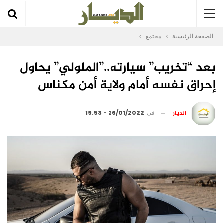
الصفحة الرئيسية
مجتمع
بعد “تخريب” سيارته..”الملولي” يحاول
إحراق نفسه أمام ولاية أمن مكناس
الديار
في
26/01/2022 - 19:53