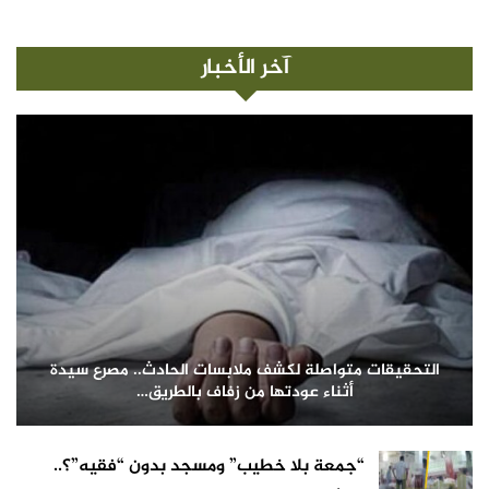
آخر الأخبار
التحقيقات متواصلة لكشف ملابسات الحادث.. مصرع سيدة
أثناء عودتها من زفاف بالطريق…
“جمعة بلا خطيب” ومسجد بدون “فقيه”؟..