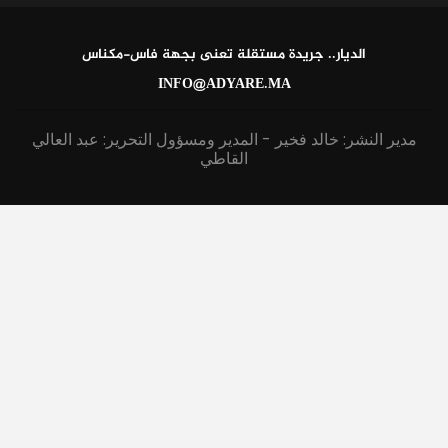
الديار.. جريدة مستقلة تعنى بجهة فاس-مكناس
INFO@ADYARE.MA
مدير النشر: خالد فخير - المدير ومسؤول التحرير: عبد العالي
القاطي