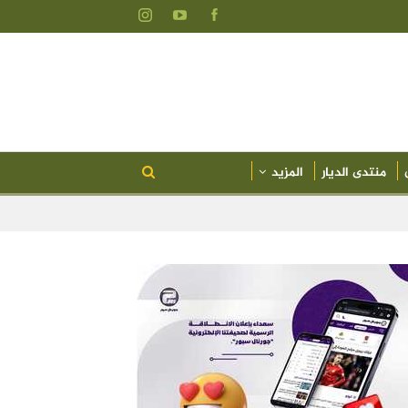
منتدى الديار
المزيد