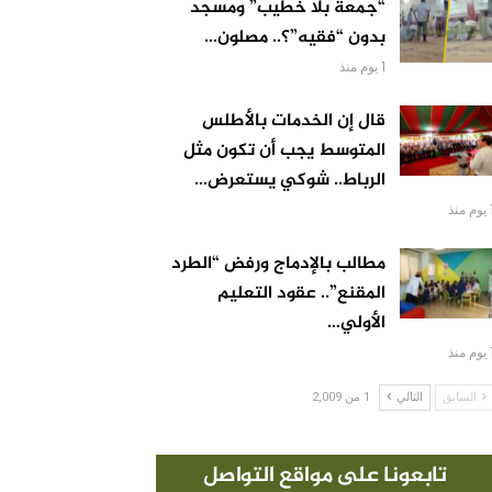
“جمعة بلا خطيب” ومسجد
بدون “فقيه”؟.. مصلون…
1 يوم منذ
قال إن الخدمات بالأطلس
المتوسط يجب أن تكون مثل
الرباط.. شوكي يستعرض…
 منذ
مطالب بالإدماج ورفض “الطرد
المقنع”.. عقود التعليم
الأولي…
 منذ
السابق
التالي
1 من 2,009
تابعونا على مواقع التواصل