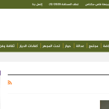
ى بجهة فاس-مكناس
(ملف الصحافة:12/2020)
إتصل بنا
اضة
مجتمع
عدالة
حوار
تحت المجهر
كفاءات الديار
ثقافة وفن