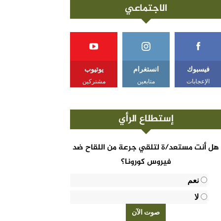
الاجتماعي
فيسبوك
انستغرام
يوتيوب
الإعجابات
متابعين
مشتركين
إستطلاع الرأي
هل أنت مستعد/ة لتلقي جرعة من اللقاح ضد
فيروس كورونا؟
نعم
لا