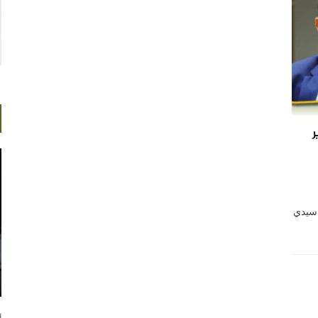
ر
 سيدي