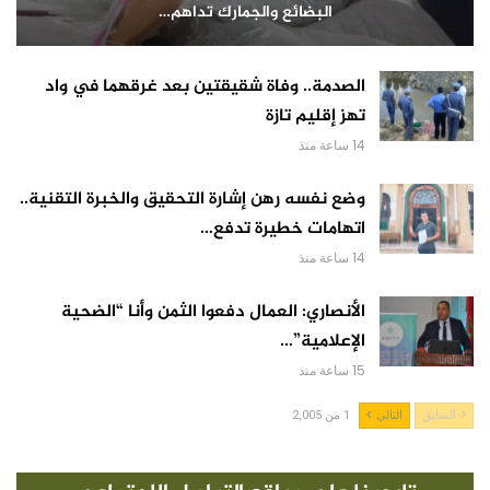
البضائع والجمارك تداهم…
الصدمة.. وفاة شقيقتين بعد غرقهما في واد
تهز إقليم تازة
14 ساعة منذ
وضع نفسه رهن إشارة التحقيق والخبرة التقنية..
اتهامات خطيرة تدفع…
14 ساعة منذ
الأنصاري: العمال دفعوا الثمن وأنا “الضحية
الإعلامية”…
15 ساعة منذ
السابق
التالي
1 من 2,005