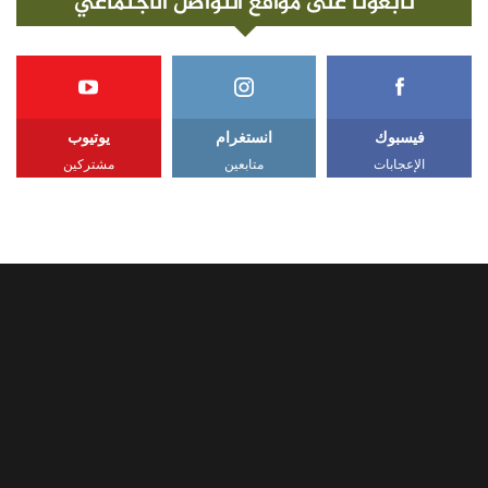
تابعونا على مواقع التواصل الاجتماعي
فيسبوك
انستغرام
يوتيوب
الإعجابات
متابعين
مشتركين