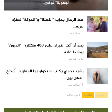
الجهوية” توضح…
حط الرحال بحزب “النخلة” و”الحركة” تعتزم
عزله…
16 ساعة منذ
بعد أن أتت النيران على 400 هكتار؟.. “الدرون”
يمشط غابة…
17 ساعة منذ
رشيد نجمي يكتب: سيكولوجيا المغاربة.. أوجاع
الذهن بين…
18 ساعة منذ
السابق
التالي
1 من 2,007