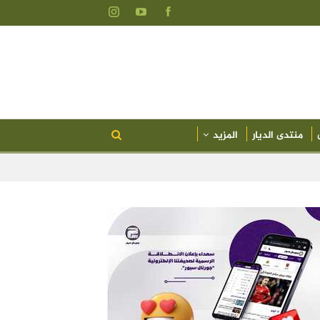
منتدى الديار
المزيد