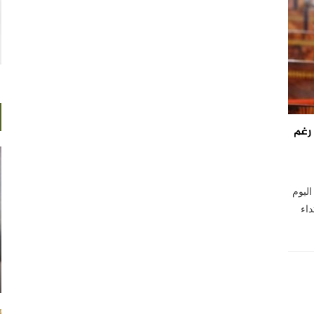
اجد رغم
اليوم
اء