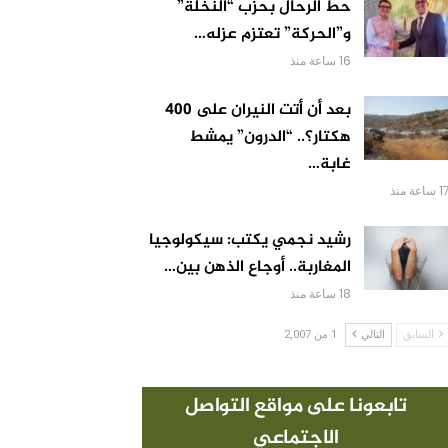
حط الرحال بحزب “النخلة”
و”الحركة” تعتزم عزله…
16 ساعة منذ
بعد أن أتت النيران على 400
هكتار؟.. “الدرون” يمشط
غابة…
 ساعة منذ
رشيد نجمي يكتب: سيكولوجيا
المغاربة.. أوجاع الذهن بين…
18 ساعة منذ
السابق
التالي
1 من 2,007
تابعونا على مواقع التواصل
الاجتماعي