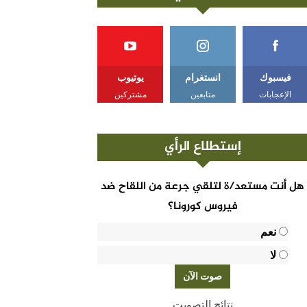
فيسبوك
انستغرام
يوتيوب
الإعجابات
متابعين
مشتركين
إستطلاع الرأي
هل أنت مستعد/ة لتلقي جرعة من اللقاح ضد
فيروس كورونا؟
نعم
لا
نتائج التصويت