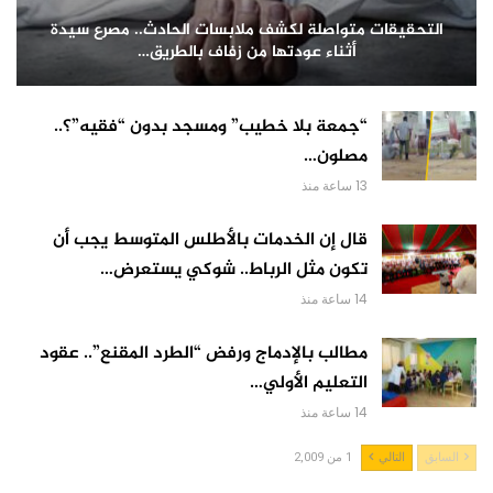
التحقيقات متواصلة لكشف ملابسات الحادث.. مصرع سيدة
أثناء عودتها من زفاف بالطريق…
“جمعة بلا خطيب” ومسجد بدون “فقيه”؟..
مصلون…
13 ساعة منذ
قال إن الخدمات بالأطلس المتوسط يجب أن
تكون مثل الرباط.. شوكي يستعرض…
14 ساعة منذ
مطالب بالإدماج ورفض “الطرد المقنع”.. عقود
التعليم الأولي…
14 ساعة منذ
السابق
التالي
1 من 2,009