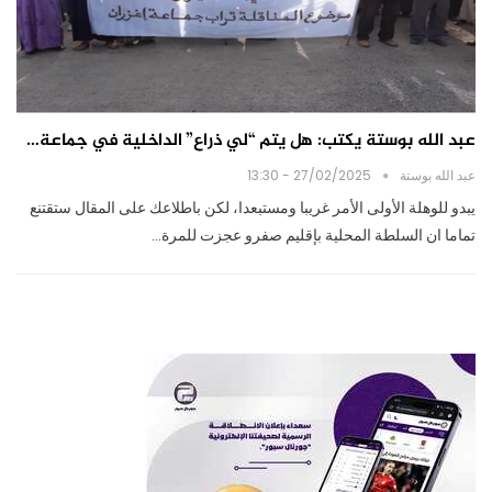
عبد الله بوستة يكتب: هل يتم “لي ذراع” الداخلية في جماعة…
عبد الله بوستة
27/02/2025 - 13:30
يبدو للوهلة الأولى الأمر غريبا ومستبعدا، لكن باطلاعك على المقال ستقتنع
تماما ان السلطة المحلية بإقليم صفرو عجزت للمرة…