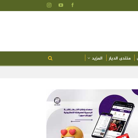
منتدى الديار
المزيد