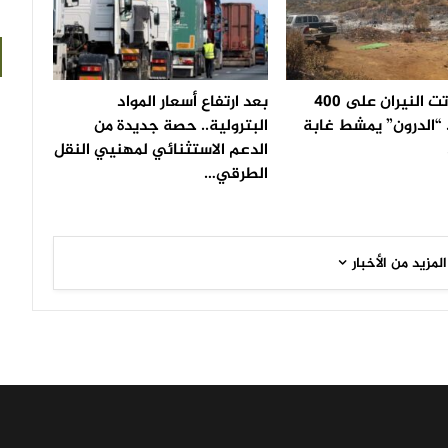
بعد أن أتت النيران على 400
بعد ارتفاع أسعار المواد
 “الدرون” يمشط غابة
البترولية.. حصة جديدة من
الدعم الاستثنائي لمهنيي النقل
الطرقي…
المزيد من الأخبار