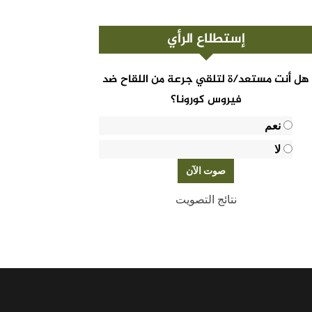
إستطلاع الرأي
هل أنت مستعد/ة لتلقي جرعة من اللقاح ضد
فيروس كورونا؟
نعم
لا
نتائج التصويت