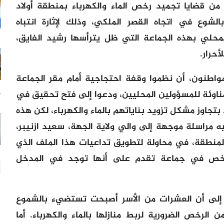
من قضايا تجميد رخص الماء والكهرباء بمنطقة أولاد
وع في اتجاه القصر الملكي، وذلك لإثارة انتباه
لمحلي بهذه الجماعة التي ظل يترأسها رشيد الفايق،
أحرار.
مواطنون، أن نظموا وقفة احتجاجية أمام مقر الجماعة
مناوئة للمسؤولين المحليين، ودعوا إلى فتح تحقيق في
7 س
تجاوز مشكل تزويد بناياتهم بالماء والكهرباء، لكن هذه
مراسلة موجهة إلى والي ولاية الجهة، سعيد ازنيبر،
المنطقة، في محاولة لتطويق تداعيات هذا الملف الذي
الرخص في جماعة تقدم على أنها توجد في المدخل
، إلى أن العشرات من الأسر أصبحت تستضيء بالشموع
 الرخص الضرورية لربط منازلها بالماء والكهرباء. أما