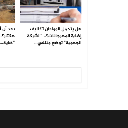
هل يتحمل المواطن تكاليف
إضاءة المهرجانات؟.. “الشركة
هكتار؟..
الجهوية” توضح وتنفي…
“ضاية…