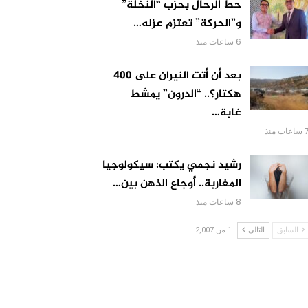
حط الرحال بحزب “النخلة”
و”الحركة” تعتزم عزله…
6 ساعات منذ
بعد أن أتت النيران على 400
هكتار؟.. “الدرون” يمشط
غابة…
اعات منذ
رشيد نجمي يكتب: سيكولوجيا
المغاربة.. أوجاع الذهن بين…
8 ساعات منذ
السابق
التالي
1 من 2,007