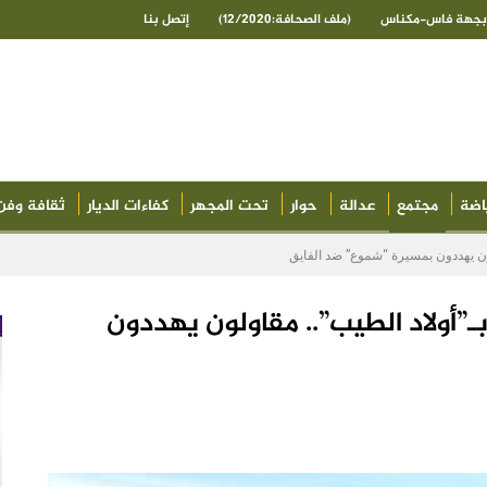
ى بجهة فاس-مكناس
(ملف الصحافة:12/2020)
إتصل بنا
اضة
مجتمع
عدالة
حوار
تحت المجهر
كفاءات الديار
ثقافة وفن
لون يهددون بمسيرة “شموع” ضد الفايق
بـ”أولاد الطيب”.. مقاولون يهددون