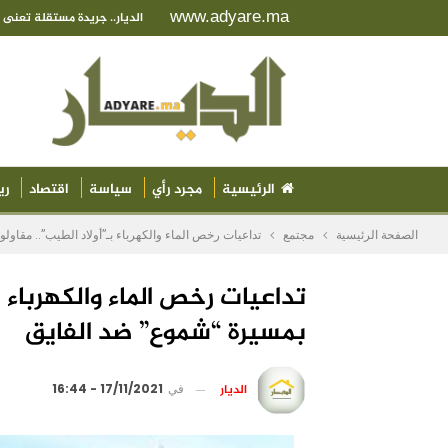
www.adyare.ma
الديار.. جريدة مستقلة تعن
الرئيسية
مجرد رأي
سياسة
اقتصاد
ري
الصفحة الرئيسية
مجتمع
تداعيات رخص الماء والكهرباء بـ”أولاد الطيب”.. مقاو
تداعيات رخص الماء والكهرباء 
بمسيرة “شموع” ضد الفايق
الديار
في
17/11/2021 - 16:44