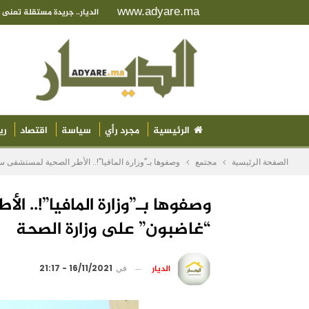
www.adyare.ma
الديار.. جريدة مستقلة تعن
الرئيسية
مجرد رأي
سياسة
اقتصاد
ري
الصفحة الرئيسية
مجتمع
وصفوها بـ”وزارة المافيا”!.. الأطر الصحية لمستشفى 
وصفوها بـ”وزارة المافيا”!..
“غاضبون” على وزارة الصحة
الديار
في
16/11/2021 - 21:17