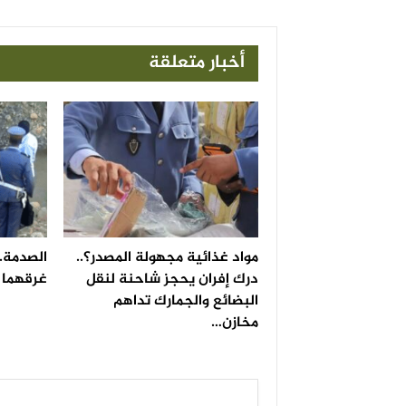
أخبار متعلقة
مواد غذائية مجهولة المصدر؟..
الصدمة..
درك إفران يحجز شاحنة لنقل
غرقهما ف
البضائع والجمارك تداهم
مخازن…