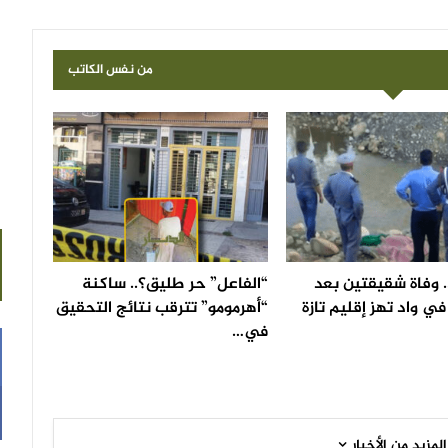
من نفس الكاتب
 وفاة شقيقتين بعد
“الفاعل” حر طليق؟.. ساكنة
ي واد تهز إقليم تازة
“أهرمومو” تترقب نتائج التحقيق
في…
المزيد من الأخبار