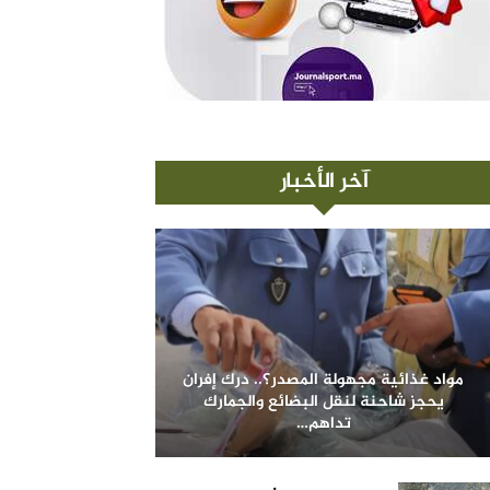
آخر الأخبار
مواد غذائية مجهولة المصدر؟.. درك إفران
يحجز شاحنة لنقل البضائع والجمارك
تداهم…