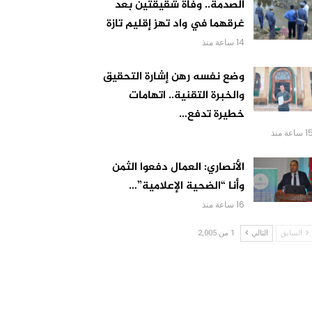
الصدمة.. وفاة شقيقتين بعد
غرقهما في واد تهز إقليم تازة
14 ساعة منذ
وضع نفسه رهن إشارة التحقيق
والخبرة التقنية.. اتهامات
خطيرة تدفع…
 ساعة منذ
الأنصاري: العمال دفعوا الثمن
وأنا “الضحية الإعلامية”…
16 ساعة منذ
السابق
التالي
1 من 2,005