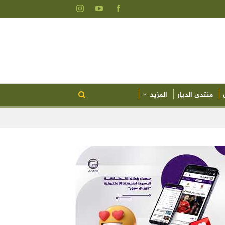
منتدى الديار
المزيد