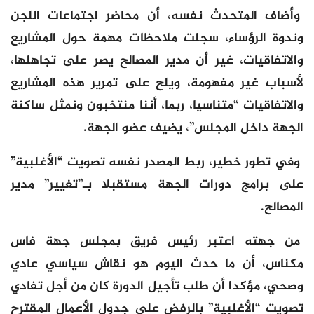
وأضاف المتحدث نفسه، أن محاضر اجتماعات اللجن
وندوة الرؤساء، سجلت ملاحظات مهمة حول المشاريع
والاتفاقيات، غير أن مدير المصالح يصر على تجاهلها،
لأسباب غير مفهومة، ويلح على تمرير هذه المشاريع
والاتفاقيات “متناسيا، ربما، أننا منتخبون ونمثل ساكنة
الجهة داخل المجلس”، يضيف عضو الجهة.
وفي تطور خطير، ربط المصدر نفسه تصويت “الأغلبية”
على برامج دورات الجهة مستقبلا بـ”تغيير” مدير
المصالح.
من جهته اعتبر رئيس فريق بمجلس جهة فاس
مكناس، أن ما حدث اليوم هو نقاش سياسي عادي
وصحي، مؤكدا أن طلب تأجيل الدورة كان من أجل تفادي
تصويت “الأغلبية” بالرفض على جدول الأعمال المقترح