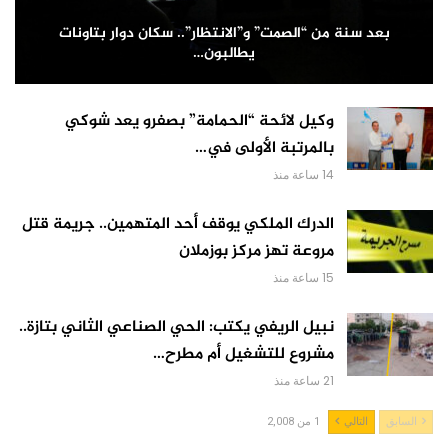
بعد سنة من “الصمت” و”الانتظار”.. سكان دوار بتاونات
يطالبون…
وكيل لائحة “الحمامة” بصفرو يعد شوكي
بالمرتبة الأولى في…
14 ساعة منذ
الدرك الملكي يوقف أحد المتهمين.. جريمة قتل
مروعة تهز مركز بوزملان
15 ساعة منذ
نبيل الريفي يكتب: الحي الصناعي الثاني بتازة..
مشروع للتشغيل أم مطرح…
21 ساعة منذ
السابق
التالي
1 من 2,008