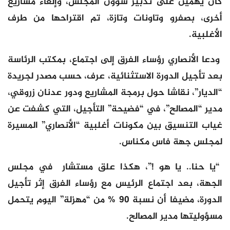
كان يهمين على تدبير شؤون المجلس، وإلغاء مشاريع
أخرى، بصفرو وتاونات وتازة، تم اقتراحها من طرف
الأغلبية.
ودعا الأنصاري رؤساء الفرق إلى اجتماع، بمكتب الرئاسة
بعد تأجيل الدورة الاستثنائية، عرف، حسب مصدر لجريدة
“الديار”، نقاشا حول برمجة المشاريع ودور عدنان زروقي،
مدير “المصالح”، في “فضيحة” التأجيل، التي كشفت عن
غياب التنسيق بين مكونات أغلبية “الأنصاري” المسيرة
لمجلس جهة فاس مكناس.
“يا حنا.. يا هو !”، هكذا علق مستشار في مجلس
الجهة، بعد اجتماع الرئيس مع رؤساء الفرق إثر تأجيل
الدورة، مضيفا أن نسبة 90 % من “مهزلة” اليوم يتحمل
مسؤوليتها مدير المصالح.