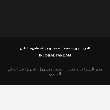
الديار.. جريدة مستقلة تعنى بجهة فاس-مكناس
INFO@ADYARE.MA
مدير النشر: خالد فخير - المدير ومسؤول التحرير: عبد العالي
القاطي