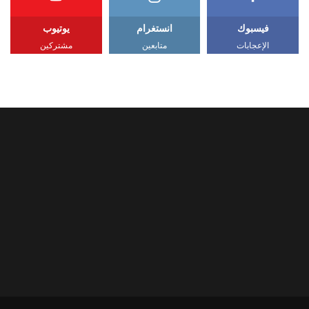
فيسبوك
انستغرام
يوتيوب
الإعجابات
متابعين
مشتركين