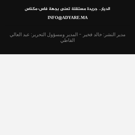
الديار.. جريدة مستقلة تعنى بجهة فاس-مكناس
INFO@ADYARE.MA
مدير النشر: خالد فخير - المدير ومسؤول التحرير: عبد العالي
القاطي