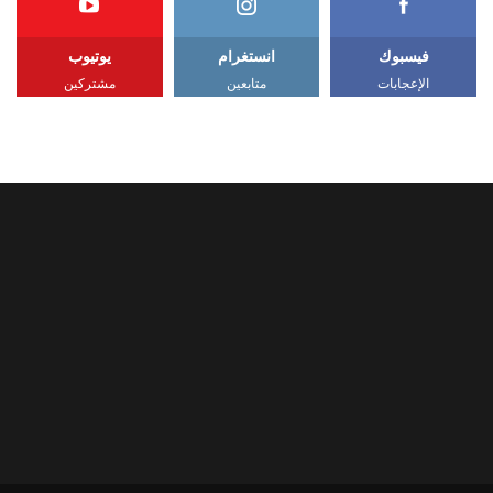
فيسبوك
انستغرام
يوتيوب
الإعجابات
متابعين
مشتركين