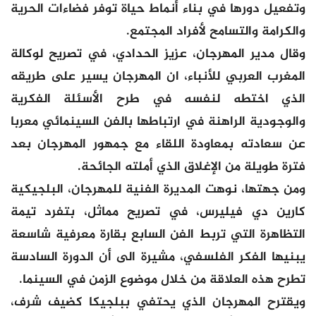
وتفعيل دورها في بناء أنماط حياة توفر فضاءات الحرية
والكرامة والتسامح لأفراد المجتمع.
وقال مدير المهرجان، عزيز الحدادي، في تصريح لوكالة
المغرب العربي للأنباء، ان المهرجان يسير على طريقه
الذي اختطه لنفسه في طرح الأسئلة الفكرية
والوجودية الراهنة في ارتباطها بالفن السينمائي معربا
عن سعادته بمعاودة اللقاء مع جمهور المهرجان بعد
فترة طويلة من الإغلاق الذي أملته الجائحة.
ومن جهتها، نوهت المديرة الفنية للمهرجان، البلجيكية
كارين دي فيليرس، في تصريح مماثل، بتفرد تيمة
التظاهرة التي تربط الفن السابع بقارة معرفية شاسعة
يبنيها الفكر الفلسفي، مشيرة الى أن الدورة السادسة
تطرح هذه العلاقة من خلال موضوع الزمن في السينما.
ويقترح المهرجان الذي يحتفي ببلجيكا كضيف شرف،