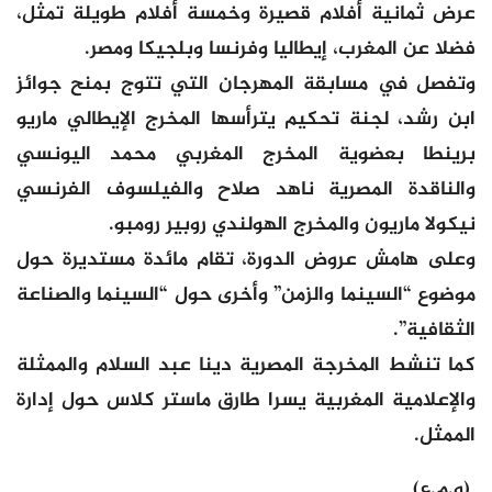
عرض ثمانية أفلام قصيرة وخمسة أفلام طويلة تمثل،
فضلا عن المغرب، إيطاليا وفرنسا وبلجيكا ومصر.
وتفصل في مسابقة المهرجان التي تتوج بمنح جوائز
ابن رشد، لجنة تحكيم يترأسها المخرج الإيطالي ماريو
برينطا بعضوية المخرج المغربي محمد اليونسي
والناقدة المصرية ناهد صلاح والفيلسوف الفرنسي
نيكولا ماريون والمخرج الهولندي روبير رومبو.
وعلى هامش عروض الدورة، تقام مائدة مستديرة حول
موضوع “السينما والزمن” وأخرى حول “السينما والصناعة
الثقافية”.
كما تنشط المخرجة المصرية دينا عبد السلام والممثلة
والإعلامية المغربية يسرا طارق ماستر كلاس حول إدارة
الممثل.
(و.م.ع)