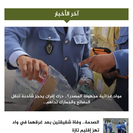
آخر الأخبار
مواد غذائية مجهولة المصدر؟.. درك إفران يحجز شاحنة لنقل
البضائع والجمارك تداهم…
الصدمة.. وفاة شقيقتين بعد غرقهما في واد
تهز إقليم تازة