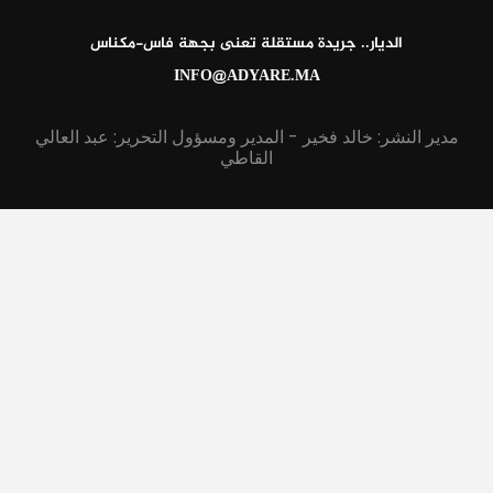
الديار.. جريدة مستقلة تعنى بجهة فاس-مكناس
INFO@ADYARE.MA
مدير النشر: خالد فخير - المدير ومسؤول التحرير: عبد العالي
القاطي