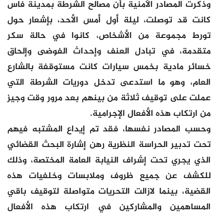
وذكرت المصادر الأمنية بأن مصالح الشرطة بمدينة فاس
كانت قد توصلت، ليلة أول أمس الأحد، بإشعار حول
تورط مجموعة من الأشخاص، كانوا في حالة سكر
متقدمة، في تبادل العنف وإحداث الفوضى وإلحاق
خسائر مادية بخمس سيارات كانت مستوقفة بالشارع
العام، وهو ما استدعى تدخل دوريات الشرطة التي
عملت على توقيف ثلاثة من بينهم بعد مرور وقت وجيز
من ارتكاب هذه الأفعال الإجرامية.
وحسب المصادر نفسها، فقد تم إيداع المشتبه فيهم
تحت تدبير الحراسة النظرية رهن إشارة البحث القضائي
الذي يجري تحت إشراف النيابة العامة المختصة، وذلك
للكشف عن جميع ظروف وملابسات وخلفيات هذه
القضية، بينما لازالت التحريات متواصلة لتوقيف باقي
المساهمين والمشاركين في ارتكاب هذه الأفعال