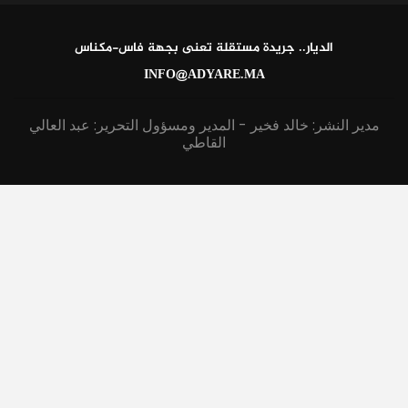
الديار.. جريدة مستقلة تعنى بجهة فاس-مكناس
INFO@ADYARE.MA
مدير النشر: خالد فخير - المدير ومسؤول التحرير: عبد العالي
القاطي