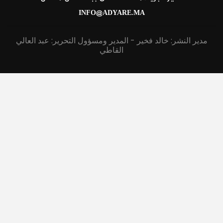
INFO@ADYARE.MA
مدير النشر: خالد فخير - المدير ومسؤول التحرير: عبد العالي
القاطي