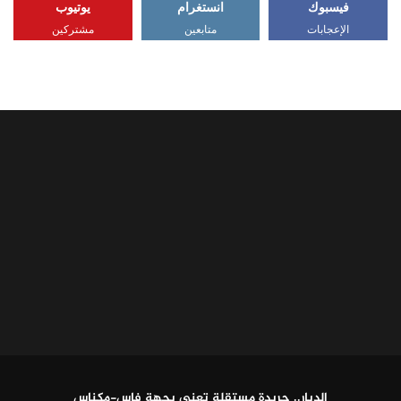
فيسبوك
انستغرام
يوتيوب
الإعجابات
متابعين
مشتركين
الديار.. جريدة مستقلة تعنى بجهة فاس-مكناس