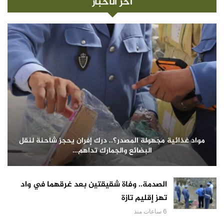
آخر الأخبار
مواد غذائية مجهولة المصدر؟.. درك إفران يحجز شاحنة لنقل
البضائع والجمارك تداهم…
الصدمة.. وفاة شقيقتين بعد غرقهما في واد
تهز إقليم تازة
6 ساعات منذ