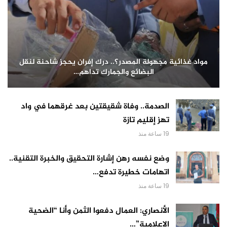
مواد غذائية مجهولة المصدر؟.. درك إفران يحجز شاحنة لنقل
البضائع والجمارك تداهم…
الصدمة.. وفاة شقيقتين بعد غرقهما في واد
تهز إقليم تازة
19 ساعة منذ
وضع نفسه رهن إشارة التحقيق والخبرة التقنية..
اتهامات خطيرة تدفع…
19 ساعة منذ
الأنصاري: العمال دفعوا الثمن وأنا “الضحية
الإعلامية”…