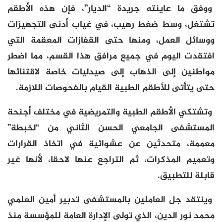
ووفق ما عاينته جريدة “الديار”، فإن هذه الأطقم
تشتغل، وسط ضغط رهيب، في غياب أدنى التجهيزات
ووسائل العمل، ومنها حتى القفازات المعقمة التي
افتقدت اليوم في جميع مرافق هذا القسم، مما اضطر
مواطنين إلى الذهاب إلى صيدليات خاصة لاقتنائها
حتى يتأتى للأطقم الطبية القيام بالفحوصات اللازمة.
وتشتكي الأطقم الطبية والتمريضية في مختلف أجنحة
المستشفى الجامعي الحسن الثاني من “لخبطة”
معممة، متحدثين عن عشوائية في اتخاذ القرارات
وتعميم المذكرات، ثم التراجع عنها لاحقا، لأنها غير
قابلة للتطبيق.
وينتقد جل العاملين بالمستشفى تدبير أمين العلمي
محمد نور الدين، الذي تولى الإدارة العامة للمؤسسة منذ