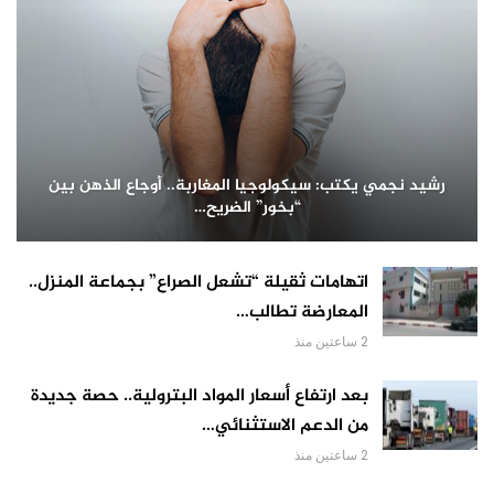
رشيد نجمي يكتب: سيكولوجيا المغاربة.. أوجاع الذهن بين
“بخور” الضريح…
اتهامات ثقيلة “تشعل الصراع” بجماعة المنزل..
المعارضة تطالب…
2 ساعتين منذ
بعد ارتفاع أسعار المواد البترولية.. حصة جديدة
من الدعم الاستثنائي…
2 ساعتين منذ