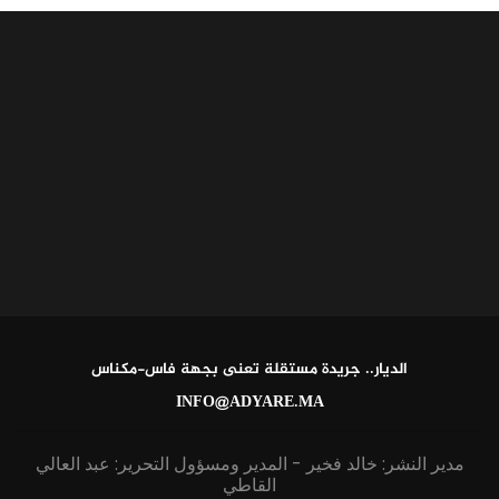
الديار.. جريدة مستقلة تعنى بجهة فاس-مكناس
INFO@ADYARE.MA
مدير النشر: خالد فخير - المدير ومسؤول التحرير: عبد العالي
القاطي