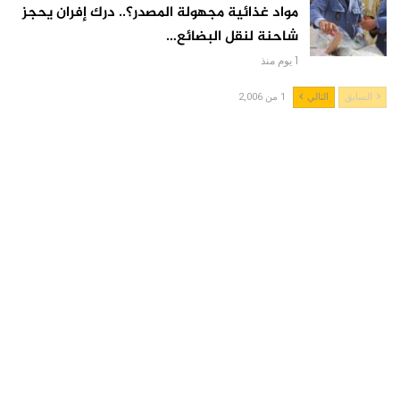
مواد غذائية مجهولة المصدر؟.. درك إفران يحجز
شاحنة لنقل البضائع…
1 يوم منذ
السابق
التالي
1 من 2,006