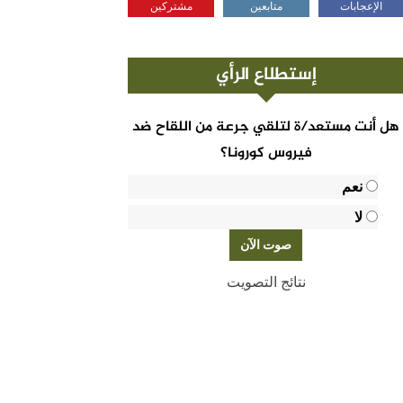
الإعجابات
متابعين
مشتركين
إستطلاع الرأي
هل أنت مستعد/ة لتلقي جرعة من اللقاح ضد
فيروس كورونا؟
نعم
لا
نتائج التصويت