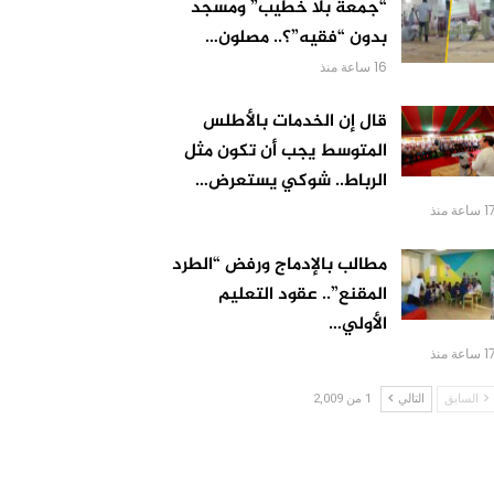
“جمعة بلا خطيب” ومسجد
بدون “فقيه”؟.. مصلون…
16 ساعة منذ
قال إن الخدمات بالأطلس
المتوسط يجب أن تكون مثل
الرباط.. شوكي يستعرض…
 ساعة منذ
مطالب بالإدماج ورفض “الطرد
المقنع”.. عقود التعليم
الأولي…
 ساعة منذ
السابق
التالي
1 من 2,009