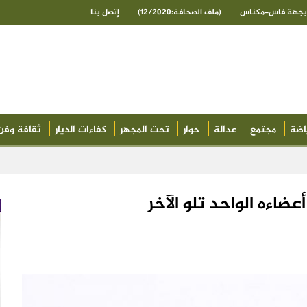
ى بجهة فاس-مكناس
(ملف الصحافة:12/2020)
إتصل بنا
اضة
مجتمع
عدالة
حوار
تحت المجهر
كفاءات الديار
ثقافة وفن
ضاءه الواحد تلو الآخر