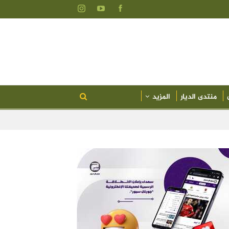
منتدى الديار
المزيد