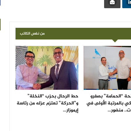
من نفس الكاتب
حة “الحمامة” بصفرو
حط الرحال بحزب “النخلة”
ي بالمرتبة الأولى في
و”الحركة” تعتزم عزله من رئاسة
ات.. منضور…
إيموزار…