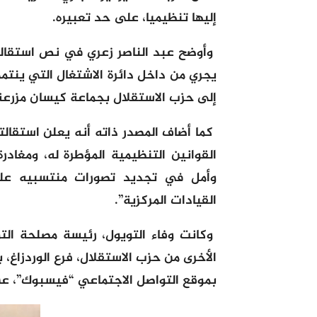
إليها تنظيميا، على حد تعبيره.
وأوضح عبد الناصر زعري في نص استقالت
يجري من داخل دائرة الاشتغال التي ينتم
إلى حزب الاستقلال بجماعة كيسان مزرعة 
كما أضاف المصدر ذاته أنه يعلن استقالت
القوانين التنظيمية المؤطرة له، ومغادرة
وأمل في تجديد تصورات منتسبيه على
القيادات المركزية”.
وكانت وفاء التويول، رئيسة مصلحة التو
الأخرى من حزب الاستقلال، فرع الوردزاغ، 
بموقع التواصل الاجتماعي “فيسبوك”، عن 