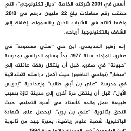
أسس في 2001 شركته الخاصة “ديال تكنولوجي”، التي
حققت رقم معاملات بلغ 22 مليون درهم في 2018،
واضعا ثقته في الشباب الذين يقاسمونه، إضافة إلى
الشغف بالتكنولوجيا، أرباحه.
إنه زهير الخديسي، ابن حي “ستي مسعودة” في
صفرو، المزداد سنة 1977، بدأ مساره الدراسي بمدرسة
“حبونة” في صفرو، قبل أن ينتقل رفقة عائلته إلى
“ميضار” (نواحي الناضور) حيث أكمل دراسته الابتدائية
في مدرسة “علي بن أبي طالب” وإعدادية “إدريس
الأول”، قبل أن ينتقل مرة أخرى إلى مدينة تازة بسبب
طبيعة عمل والده كأستاذ في أسرة التعليم، حيث
التحق بثانوية “علي بن بري”، ليحصل على شهادة
الباكلوريا، شعبة علوم رياضية، بميزة جيد من ثانوية
“ابن الياسمين” في المدينة ذاتها سنة 1994.