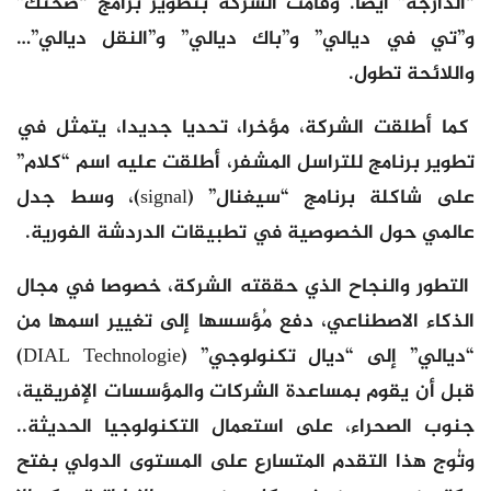
“الدارجة” أيضا. وقامت الشركة بتطوير برامج “صحتك”
و”تي في ديالي” و”باك ديالي” و”النقل ديالي”…
واللائحة تطول.
كما أطلقت الشركة، مؤخرا، تحديا جديدا، يتمثل في
تطوير برنامج للتراسل المشفر، أطلقت عليه اسم “كلام”
على شاكلة برنامج “سيغنال” (signal)، وسط جدل
عالمي حول الخصوصية في تطبيقات الدردشة الفورية.
التطور والنجاح الذي حققته الشركة، خصوصا في مجال
الذكاء الاصطناعي، دفع مُؤسسها إلى تغيير اسمها من
“ديالي” إلى “ديال تكنولوجي” (DIAL Technologie)
قبل أن يقوم بمساعدة الشركات والمؤسسات الإفريقية،
جنوب الصحراء، على استعمال التكنولوجيا الحديثة..
وتُوج هذا التقدم المتسارع على المستوى الدولي بفتح