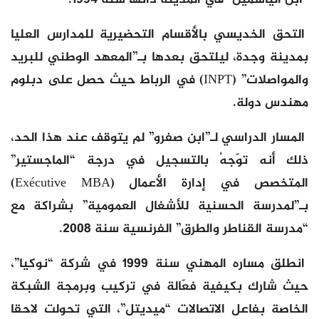
التحق الخديسي بالأقسام التحضيرية للمدارس العليا
بمدينة وجدة، ليلتحق بعدها بـ”المعهد الوطني للبريد
والمواصلات” (INPT) في الرباط حيث حصل على دبلوم
مهندس دولة.
المسار الدراسي لـ”ابن صفرو” لم يتوقف عند هذا الحد،
ذلك أنه توّجهُ بالتسجيل في درجة “الماجستير”
المتخصص في إدارة الأعمال (Exécutive MBA)
بـ”لمدرسة الحسنية للأشغال العمومية” بشراكة مع
“مدرسة القناطر والطرق” الفرنسية سنة 2008.
انطلق مساره المهني سنة 1999 في شركة “نوكيا”،
حيث شارك بكيفية فعّالة في تركيب وبرمجة الشبكة
الخاصة بفاعل الاتصالات “ميديتل”، التي تحولت لاحقا