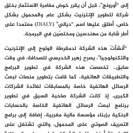
إلى “أورونج”، قبل أن يقرر خوض مغامرة الاستثمار بخلق
شركة لتطوير الإنترنيت بشكل عام والمحمول بشكل
خاص، أطلق عليها اسم “ديالي” (DIALY) معتمدا على
أطر شابة من مهندسين ومختصّين في البرمجة.
“أنشأتُ هذه الشركة لدمقرطة الولوج إلى الإنترنيت
والتكنولوجيا”، يصرح زهير الخديسي للصحافة، في وقت
سابق.. تخصصت هذه الشركة في تطوير البرامج
والتطبيقات الهاتفية، كما قامت بتطوير منصات لبعث
الرسائل الهاتفية خاصة بالمسابقات لفائدة الشركات
الكبرى، إذ كانت الشركة صاحبة السبق في تطوير
برنامج لبعث الرسائل الهاتفية الخاصة بالحسابات
البنكية بزبناء مؤسسة مالية مغربية، إضافة إلى برامج
التعريف الصوتي على المحمول، والتي تشتغل على