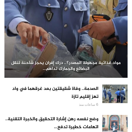
مواد غذائية مجهولة المصدر؟.. درك إفران يحجز شاحنة لنقل
البضائع والجمارك تداهم…
الصدمة.. وفاة شقيقتين بعد غرقهما في واد
تهز إقليم تازة
6 ساعات منذ
وضع نفسه رهن إشارة التحقيق والخبرة التقنية..
اتهامات خطيرة تدفع…