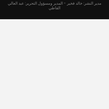
مدير النشر: خالد فخير - المدير ومسؤول التحرير: عبد العالي
القاطي