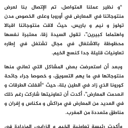
“و نظير عملنا المتواصل، تم الإتصال بنا لعرض
منتوجاتنا في المعارض في أوروبا وعلى الخصوص مدن
تولوز و نيم و باريس، حيث لاقت منتوجاتنا اقبالا
واهتماما كبيرين”، تقول السيدة زقا، معتبرة نفسها
محظوظة بالاشتغال في مجال تشتغل في إطاره
تعاونيات قليلة جدا كنسج الخيم.
وبعد أن استعرضت بعض المشاكل التي تعاني منها
منتوجاتها في ما يهم التسويق، و خصوصا جراء جائحة
كورونا الذي زاد في الطين بلة، حيث “أقفلت الطرقات و
انعدمت المعارض”، أكدت أن تعاونيتها شاركت رغم ذلك
في العديد من المعارض في مراكش و مكناس و إفران و
مناطق متعددة من المغرب.
وأكدت رئيسة تعاونية الخيم و الزرابي، المزدادة في