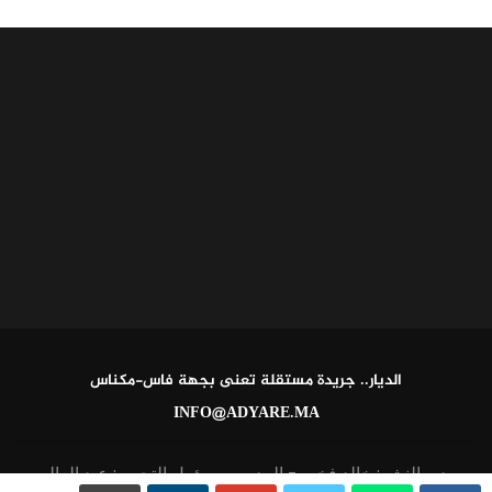
الديار.. جريدة مستقلة تعنى بجهة فاس-مكناس
INFO@ADYARE.MA
مدير النشر: خالد فخير - المدير ومسؤول التحرير: عبد العالي