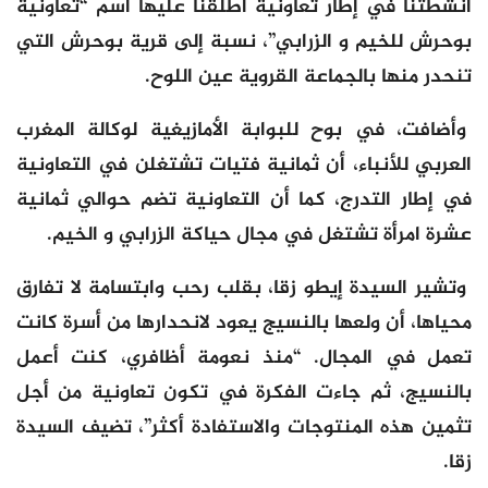
أنشطتنا في إطار تعاونية أطلقنا عليها اسم “تعاونية
بوحرش للخيم و الزرابي”، نسبة إلى قرية بوحرش التي
تنحدر منها بالجماعة القروية عين اللوح.
وأضافت، في بوح للبوابة الأمازيغية لوكالة المغرب
العربي للأنباء، أن ثمانية فتيات تشتغلن في التعاونية
في إطار التدرج، كما أن التعاونية تضم حوالي ثمانية
عشرة امرأة تشتغل في مجال حياكة الزرابي و الخيم.
وتشير السيدة إيطو زقا، بقلب رحب وابتسامة لا تفارق
محياها، أن ولعها بالنسيج يعود لانحدارها من أسرة كانت
تعمل في المجال. “منذ نعومة أظافري، كنت أعمل
بالنسيج، ثم جاءت الفكرة في تكون تعاونية من أجل
تثمين هذه المنتوجات والاستفادة أكثر”، تضيف السيدة
زقا.