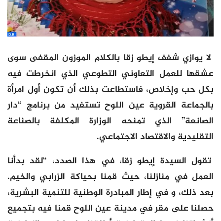
لا يوازي شغف إيطو زقا بالكلام الموزون المقفى سوى
عشقها للعمل التعاوني التطوعي الذي انخرطت فيه
بكل حب وإخلاص، فاستطاعت بذلك أن تكون أول امرأة
بالجماعة القروية عين اللوح تستفيد من برنامج “دار
الصانعة” الذي تمنحه الوزارة المكلفة بالصناعة
التقليدية والاقتصاد الاجتماعي.
تقول السيدة إيطو زقا، في هذا الصدد، “لقد بدأنا
العمل في منازلنا، حيث قمنا بحياكة الزرابي والخيم.
بعد ذلك، و في إطار المبادرة الوطنية للتنمية البشرية،
حصلنا على مقر في مدينة عين اللوح قمنا فيه بتجميع