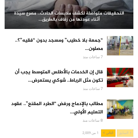
التحقيقات متواصلة لكشف ملابسات الحادث.. مصرع سيدة
أثناء عودتها من زفاف بالطريق…
“جمعة بلا خطيب” ومسجد بدون “فقيه”؟..
مصلون…
7 ساعات منذ
قال إن الخدمات بالأطلس المتوسط يجب أن
تكون مثل الرباط.. شوكي يستعرض…
7 ساعات منذ
مطالب بالإدماج ورفض “الطرد المقنع”.. عقود
التعليم الأولي…
8 ساعات منذ
السابق
التالي
1 من 2,009