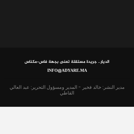
الديار.. جريدة مستقلة تعنى بجهة فاس-مكناس
INFO@ADYARE.MA
مدير النشر: خالد فخير - المدير ومسؤول التحرير: عبد العالي
القاطي