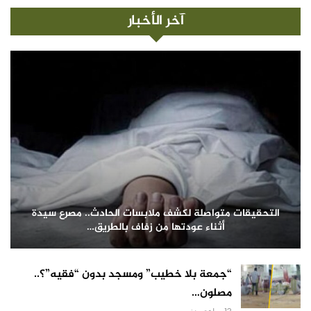
آخر الأخبار
التحقيقات متواصلة لكشف ملابسات الحادث.. مصرع سيدة
أثناء عودتها من زفاف بالطريق…
“جمعة بلا خطيب” ومسجد بدون “فقيه”؟..
مصلون…