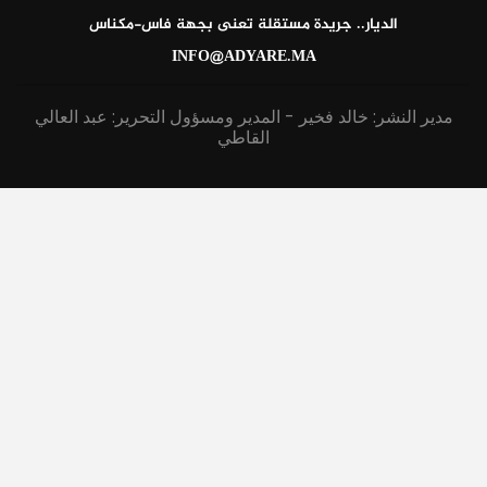
الديار.. جريدة مستقلة تعنى بجهة فاس-مكناس
INFO@ADYARE.MA
مدير النشر: خالد فخير - المدير ومسؤول التحرير: عبد العالي
القاطي