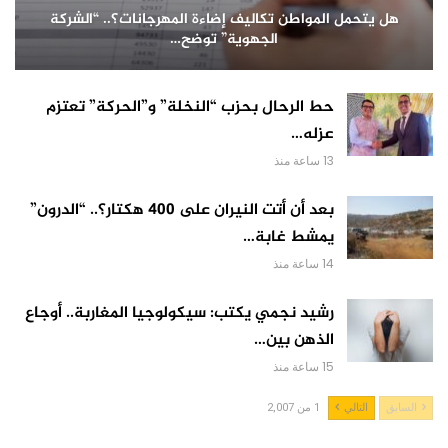
هل يتحمل المواطن تكاليف إضاءة المهرجانات؟.. “الشركة
الجهوية” توضح…
حط الرحال بحزب “النخلة” و”الحركة” تعتزم
عزله…
13 ساعة منذ
بعد أن أتت النيران على 400 هكتار؟.. “الدرون”
يمشط غابة…
14 ساعة منذ
رشيد نجمي يكتب: سيكولوجيا المغاربة.. أوجاع
الذهن بين…
15 ساعة منذ
السابق
التالي
1 من 2,007