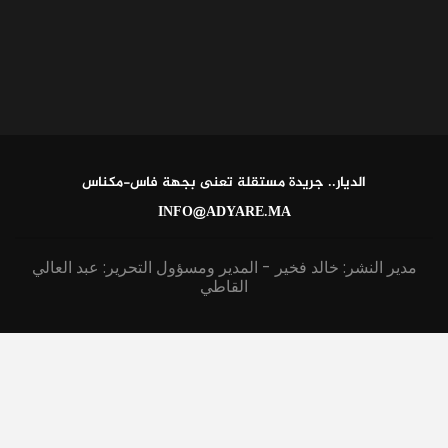
الديار.. جريدة مستقلة تعنى بجهة فاس-مكناس
INFO@ADYARE.MA
مدير النشر: خالد فخير - المدير ومسؤول التحرير: عبد العالي
القاطي