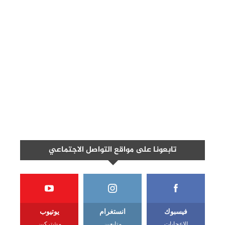
تابعونا على مواقع التواصل الاجتماعي
فيسبوك
انستغرام
يوتيوب
الإعجابات
متابعين
مشتركين