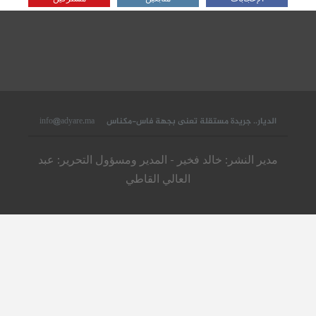
الديار.. جريدة مستقلة تعنى بجهة فاس-مكناس
info@adyare.ma
مدير النشر: خالد فخير - المدير ومسؤول التحرير: عبد
العالي القاطي