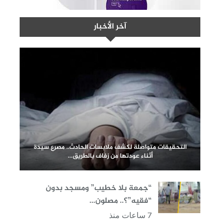
آخر الأخبار
التحقيقات متواصلة لكشف ملابسات الحادث.. مصرع سيدة
أثناء عودتها من زفاف بالطريق…
“جمعة بلا خطيب” ومسجد بدون
“فقيه”؟.. مصلون…
7 ساعات منذ