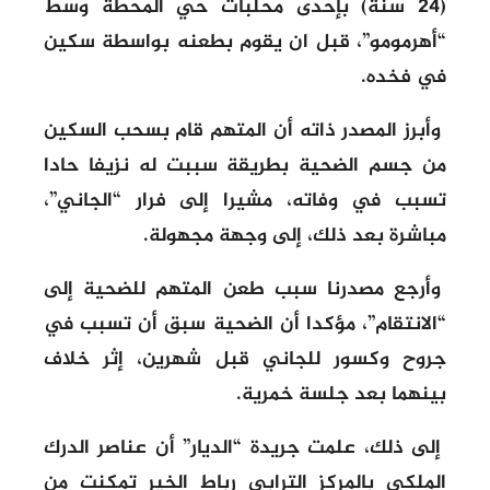
(24 سنة) بإحدى محلبات حي المحطة وسط
“أهرمومو”، قبل ان يقوم بطعنه بواسطة سكين
في فخده.
وأبرز المصدر ذاته أن المتهم قام بسحب السكين
من جسم الضحية بطريقة سببت له نزيفا حادا
تسبب في وفاته، مشيرا إلى فرار “الجاني”،
مباشرة بعد ذلك، إلى وجهة مجهولة.
وأرجع مصدرنا سبب طعن المتهم للضحية إلى
“الانتقام”، مؤكدا أن الضحية سبق أن تسبب في
جروح وكسور للجاني قبل شهرين، إثر خلاف
بينهما بعد جلسة خمرية.
إلى ذلك، علمت جريدة “الديار” أن عناصر الدرك
الملكي بالمركز الترابي رباط الخير تمكنت من