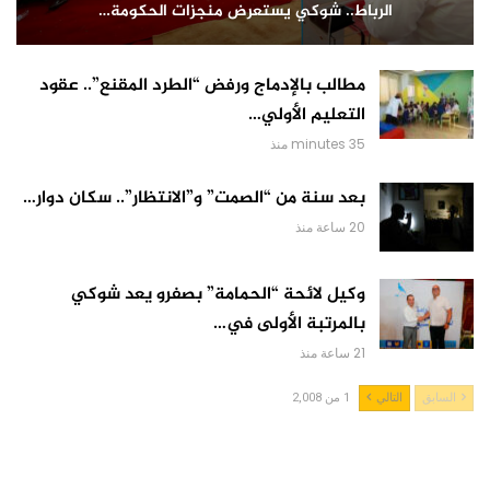
الرباط.. شوكي يستعرض منجزات الحكومة…
مطالب بالإدماج ورفض “الطرد المقنع”.. عقود
التعليم الأولي…
35 minutes منذ
بعد سنة من “الصمت” و”الانتظار”.. سكان دوار…
20 ساعة منذ
وكيل لائحة “الحمامة” بصفرو يعد شوكي
بالمرتبة الأولى في…
21 ساعة منذ
السابق
التالي
1 من 2,008