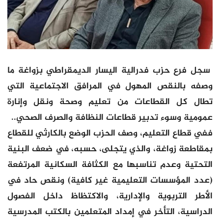
سجل فرع حزب فدرالية اليسار الديمقراطي بزواغة ما
وصفه بالنقص المهول في المرافق الاجتماعية التي
تطال كل القطاعات من تعليم وصحة ونقل وإنارة
عمومية وسوء تدبير قطاعات النظافة والصرف الصحي..
ففي قطاع التعليم، وصف الحزب الوضع بالكارثي للقطاع
بمقاطعة زواغة، والذي يتجلى، حسبه، في ضعف البنية
التحتية وعدم تناسبها مع الكثافة السكانية المرتفعة
(عدد المؤسسات التعليمية غير كافية) ونقص حاد في
الأطر التربوية والإدارية، والاكتظاظ داخل الفصول
الدراسية، التأخر في إمداد المتعلمين بالكتب المدرسية