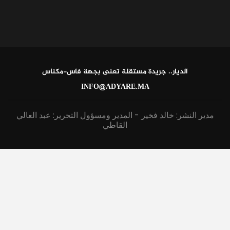
الديار.. جريدة مستقلة تعنى بجهة فاس-مكناس
INFO@ADYARE.MA
مدير النشر: خالد فخير - المدير ومسؤول التحرير: عبد العالي
القاطي